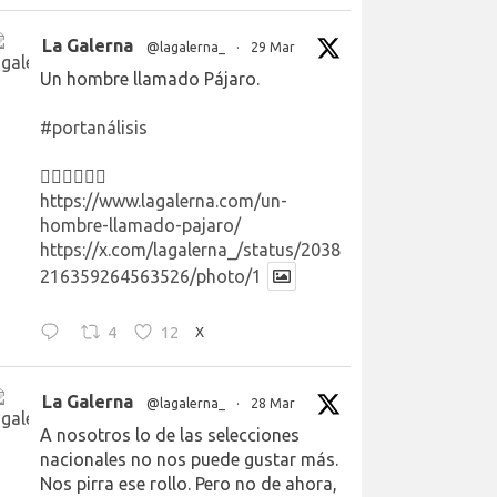
La Galerna
@lagalerna_
·
29 Mar
Un hombre llamado Pájaro.
#portanálisis
👉🏻👉🏻👉🏻
https://www.lagalerna.com/un-
hombre-llamado-pajaro/
https://x.com/lagalerna_/status/2038
216359264563526/photo/1
4
12
X
La Galerna
@lagalerna_
·
28 Mar
A nosotros lo de las selecciones
nacionales no nos puede gustar más.
Nos pirra ese rollo. Pero no de ahora,