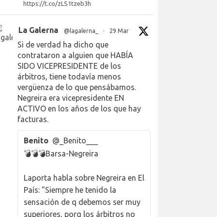
https://t.co/zLS1tzeb3h
La Galerna
@lagalerna_
·
29 Mar
Si de verdad ha dicho que
contrataron a alguien que HABÍA
SIDO VICEPRESIDENTE de los
árbitros, tiene todavía menos
vergüenza de lo que pensábamos.
Negreira era vicepresidente EN
ACTIVO en los años de los que hay
facturas.
Benito
@_Benito___
💣💣💣Barsa-Negreira
Laporta habla sobre Negreira en El
País: "Siempre he tenido la
sensación de q debemos ser muy
superiores, porq los árbitros no