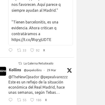
nos favorecen. Aquí parece q
siempre ayudan al Madrid."
"Tienen barcelonitis, es una
evidencia. Ahora critican q
contratáramos a
https://t.co/lRqryjUDTE
33
92
X
La Galerna Retuiteado
Kollins
@pepekollins
·
29 Mar
@TheNewOjeador
@pepealvarezzz
Este es un reflejo de la situación
económica del Real Madrid, hace
unas semanas, según Tebas…
55
186
X