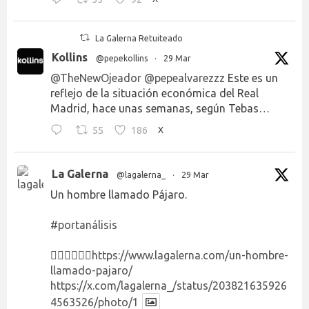
La Galerna Retuiteado
Kollins
@pepekollins
·
29 Mar
@TheNewOjeador
@pepealvarezzz
Este es un
reflejo de la situación económica del Real
Madrid, hace unas semanas, según Tebas…
55
186
X
La Galerna
@lagalerna_
·
29 Mar
Un hombre llamado Pájaro.
#portanálisis
👉🏻👉🏻👉🏻
https://www.lagalerna.com/un-hombre-
llamado-pajaro/
https://x.com/lagalerna_/status/203821635926
4563526/photo/1