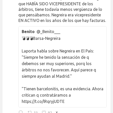
que HABÍA SIDO VICEPRESIDENTE de los
árbitros, tiene todavía menos vergüenza de lo
que pensábamos. Negreira era vicepresidente
EN ACTIVO en los años de los que hay facturas.
Benito
@_Benito___
💣💣💣Barsa-Negreira
Laporta habla sobre Negreira en El País:
"Siempre he tenido la sensación de q
debemos ser muy superiores, porq los
árbitros no nos favorecen. Aquí parece q
siempre ayudan al Madrid."
"Tienen barcelonitis, es una evidencia. Ahora
critican q contratáramos a
https://t.co/lRqryjUDTE
33
92
X