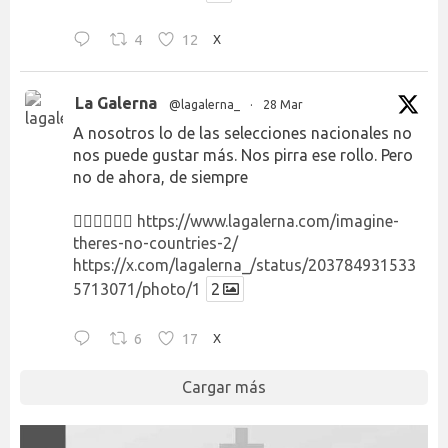
4
12
X
La Galerna
@lagalerna_
·
28 Mar
A nosotros lo de las selecciones nacionales no
nos puede gustar más. Nos pirra ese rollo. Pero
no de ahora, de siempre
👉🏻👉🏻👉🏻
https://www.lagalerna.com/imagine-
theres-no-countries-2/
https://x.com/lagalerna_/status/203784931533
5713071/photo/1
2
6
17
X
Cargar más