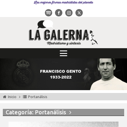
Las mejores firmas madridistas del planeta
Inicio
Portanálisis
Categoría: Portanálisis