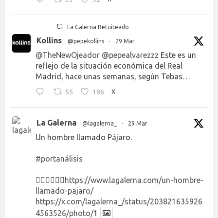
La Galerna Retuiteado
Kollins
@pepekollins
·
29 Mar
@TheNewOjeador
@pepealvarezzz
Este es un
reflejo de la situación económica del Real
Madrid, hace unas semanas, según Tebas…
55
186
X
La Galerna
@lagalerna_
·
29 Mar
Un hombre llamado Pájaro.
#portanálisis
👉🏻👉🏻👉🏻
https://www.lagalerna.com/un-hombre-
llamado-pajaro/
https://x.com/lagalerna_/status/203821635926
4563526/photo/1