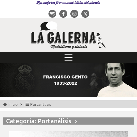
Las mejores firmas madridistas del planeta
Inicio
Portanálisis
Categoría: Portanálisis