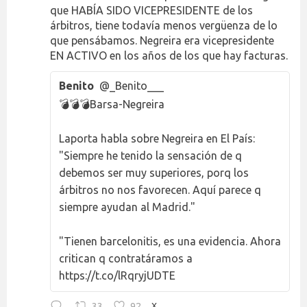
que HABÍA SIDO VICEPRESIDENTE de los
árbitros, tiene todavía menos vergüenza de lo
que pensábamos. Negreira era vicepresidente
EN ACTIVO en los años de los que hay facturas.
Benito
@_Benito___
💣💣💣Barsa-Negreira
Laporta habla sobre Negreira en El País:
"Siempre he tenido la sensación de q
debemos ser muy superiores, porq los
árbitros no nos favorecen. Aquí parece q
siempre ayudan al Madrid."
"Tienen barcelonitis, es una evidencia. Ahora
critican q contratáramos a
https://t.co/lRqryjUDTE
33
92
X