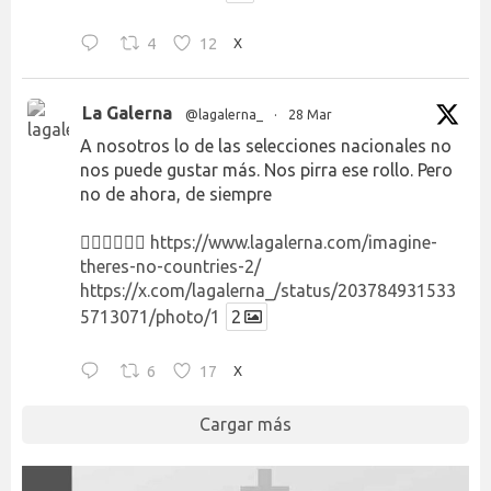
4
12
X
La Galerna
@lagalerna_
·
28 Mar
A nosotros lo de las selecciones nacionales no
nos puede gustar más. Nos pirra ese rollo. Pero
no de ahora, de siempre
👉🏻👉🏻👉🏻
https://www.lagalerna.com/imagine-
theres-no-countries-2/
https://x.com/lagalerna_/status/203784931533
5713071/photo/1
2
6
17
X
Cargar más