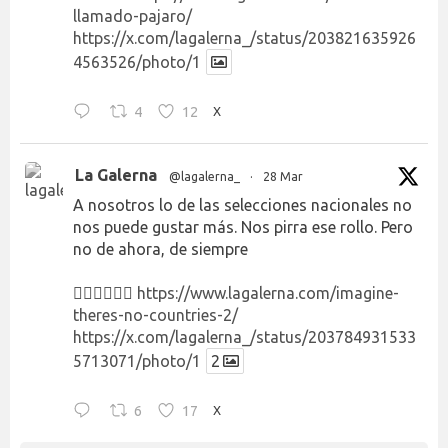
llamado-pajaro/
https://x.com/lagalerna_/status/203821635926
4563526/photo/1
4
12
X
La Galerna
@lagalerna_
·
28 Mar
A nosotros lo de las selecciones nacionales no
nos puede gustar más. Nos pirra ese rollo. Pero
no de ahora, de siempre
👉🏻👉🏻👉🏻
https://www.lagalerna.com/imagine-
theres-no-countries-2/
https://x.com/lagalerna_/status/203784931533
5713071/photo/1
2
6
17
X