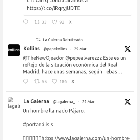
critican q contratáramos a
https://t.co/lRqryjUDTE
33
92
X
La Galerna Retuiteado
Kollins
@pepekollins
·
29 Mar
@TheNewOjeador
@pepealvarezzz
Este es un
reflejo de la situación económica del Real
Madrid, hace unas semanas, según Tebas…
55
186
X
La Galerna
@lagalerna_
·
29 Mar
Un hombre llamado Pájaro.
#portanálisis
👉🏻👉🏻👉🏻
https://www.lagalerna.com/un-hombre-