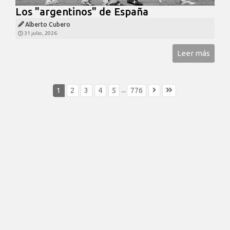
Los "argentinos" de España
Alberto Cubero
31 julio, 2026
Leer más
...
1
2
3
4
5
776