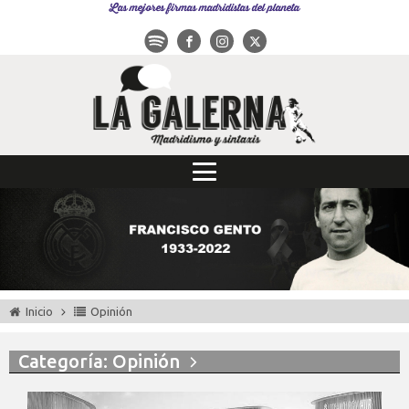
Las mejores firmas madridistas del planeta
Inicio
Opinión
Categoría: Opinión