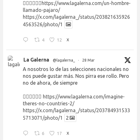
👉🏻👉🏻👉🏻
https://www.lagalerna.com/un-hombre-
llamado-pajaro/
https://x.com/lagalerna_/status/203821635926
4563526/photo/1
4
12
X
La Galerna
@lagalerna_
·
28 Mar
A nosotros lo de las selecciones nacionales no
nos puede gustar más. Nos pirra ese rollo. Pero
no de ahora, de siempre
👉🏻👉🏻👉🏻
https://www.lagalerna.com/imagine-
theres-no-countries-2/
https://x.com/lagalerna_/status/203784931533
5713071/photo/1
2
6
17
X