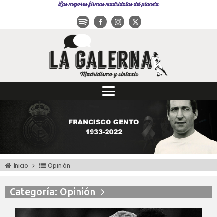
Las mejores firmas madridistas del planeta
Inicio
Opinión
Categoría: Opinión