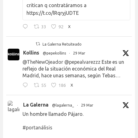
critican q contratáramos a
https://t.co/lRqryjUDTE
33
92
X
La Galerna Retuiteado
Kollins
@pepekollins
·
29 Mar
@TheNewOjeador
@pepealvarezzz
Este es un
reflejo de la situación económica del Real
Madrid, hace unas semanas, según Tebas…
55
186
X
La Galerna
@lagalerna_
·
29 Mar
Un hombre llamado Pájaro.
#portanálisis