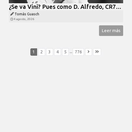
¿Se va Vini? Pues como D. Alfredo, CR7…
Tomás Guasch
4 agosto, 2026
Leer más
...
1
2
3
4
5
776