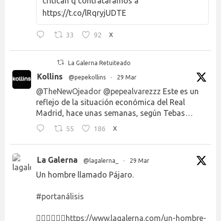
critican q contratáramos a
https://t.co/lRqryjUDTE
33
92
X
La Galerna Retuiteado
Kollins
@pepekollins
·
29 Mar
@TheNewOjeador
@pepealvarezzz
Este es un
reflejo de la situación económica del Real
Madrid, hace unas semanas, según Tebas…
55
186
X
La Galerna
@lagalerna_
·
29 Mar
Un hombre llamado Pájaro.
#portanálisis
👉🏻👉🏻👉🏻
https://www.lagalerna.com/un-hombre-