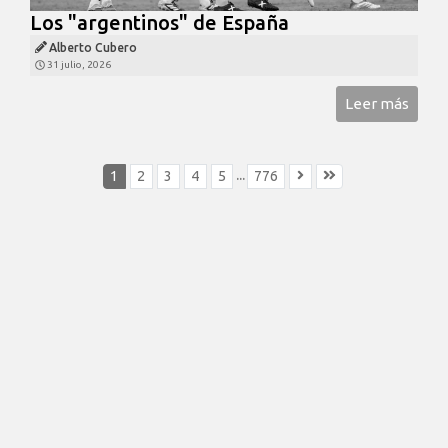
Los "argentinos" de España
Alberto Cubero
31 julio, 2026
Leer más
...
1
2
3
4
5
776