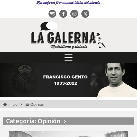
Las mejores firmas madridistas del planeta
Inicio
Opinión
Categoría: Opinión