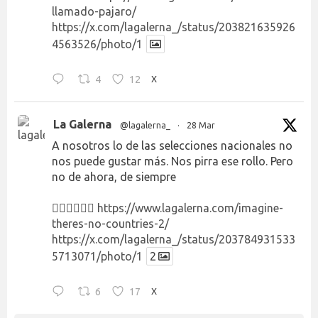
llamado-pajaro/
https://x.com/lagalerna_/status/203821635926
4563526/photo/1
4
12
X
La Galerna
@lagalerna_
·
28 Mar
A nosotros lo de las selecciones nacionales no
nos puede gustar más. Nos pirra ese rollo. Pero
no de ahora, de siempre
👉🏻👉🏻👉🏻
https://www.lagalerna.com/imagine-
theres-no-countries-2/
https://x.com/lagalerna_/status/203784931533
5713071/photo/1
2
6
17
X