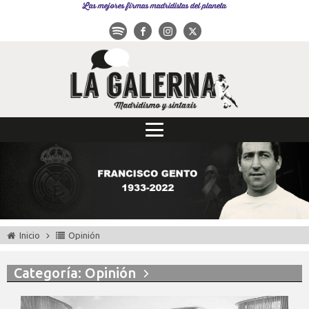
Las mejores firmas madridistas del planeta
Inicio
Opinión
Categoría: Opinión