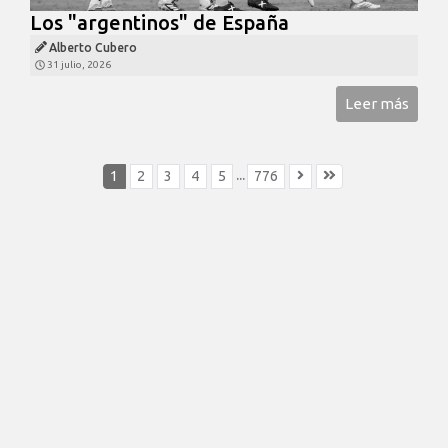
Los "argentinos" de España
Alberto Cubero
31 julio, 2026
Leer más
...
1
2
3
4
5
776