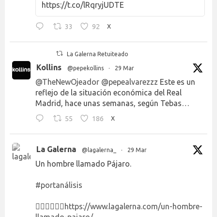
https://t.co/lRqryjUDTE
33
92
X
La Galerna Retuiteado
Kollins
@pepekollins
·
29 Mar
@TheNewOjeador
@pepealvarezzz
Este es un
reflejo de la situación económica del Real
Madrid, hace unas semanas, según Tebas…
55
186
X
La Galerna
@lagalerna_
·
29 Mar
Un hombre llamado Pájaro.
#portanálisis
👉🏻👉🏻👉🏻
https://www.lagalerna.com/un-hombre-
llamado-pajaro/