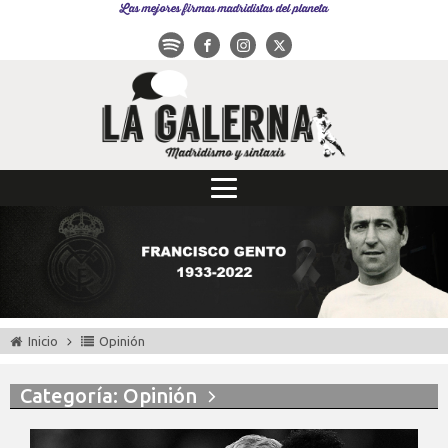
Las mejores firmas madridistas del planeta
Inicio
Opinión
Categoría: Opinión