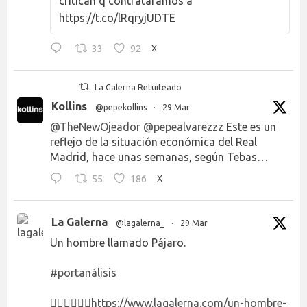
critican q contratáramos a
https://t.co/lRqryjUDTE
33
92
X
La Galerna Retuiteado
Kollins
@pepekollins
·
29 Mar
@TheNewOjeador
@pepealvarezzz
Este es un
reflejo de la situación económica del Real
Madrid, hace unas semanas, según Tebas…
55
186
X
La Galerna
@lagalerna_
·
29 Mar
Un hombre llamado Pájaro.
#portanálisis
👉🏻👉🏻👉🏻
https://www.lagalerna.com/un-hombre-