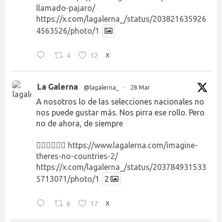
llamado-pajaro/
https://x.com/lagalerna_/status/203821635926
4563526/photo/1
4
12
X
La Galerna
@lagalerna_
·
28 Mar
A nosotros lo de las selecciones nacionales no
nos puede gustar más. Nos pirra ese rollo. Pero
no de ahora, de siempre
👉🏻👉🏻👉🏻
https://www.lagalerna.com/imagine-
theres-no-countries-2/
https://x.com/lagalerna_/status/203784931533
5713071/photo/1
2
6
17
X