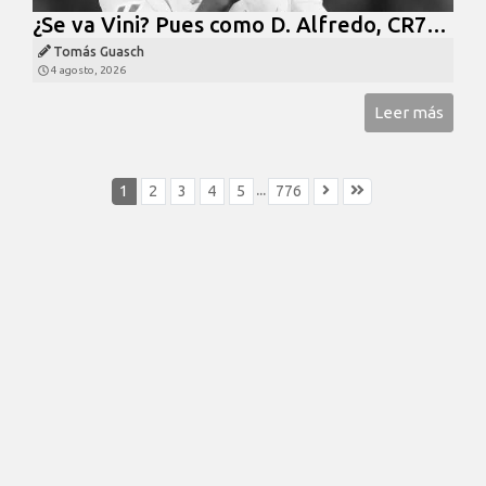
¿Se va Vini? Pues como D. Alfredo, CR7…
Tomás Guasch
4 agosto, 2026
Leer más
...
1
2
3
4
5
776