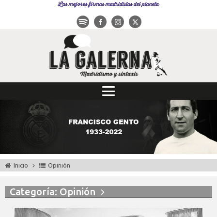
Las mejores firmas madridistas del planeta
Inicio
Opinión
Categoría: Opinión