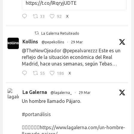
https://t.co/lRqryjUDTE
33
92
X
La Galerna Retuiteado
Kollins
@pepekollins
·
29 Mar
@TheNewOjeador
@pepealvarezzz
Este es un
reflejo de la situación económica del Real
Madrid, hace unas semanas, según Tebas…
55
186
X
La Galerna
@lagalerna_
·
29 Mar
Un hombre llamado Pájaro.
#portanálisis
👉🏻👉🏻👉🏻
https://www.lagalerna.com/un-hombre-
llamado-pajaro/