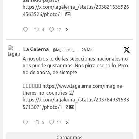
https://x.com/lagalerna_/status/203821635926
4563526/photo/1
4
12
X
La Galerna
@lagalerna_
·
28 Mar
A nosotros lo de las selecciones nacionales no
nos puede gustar más. Nos pirra ese rollo. Pero
no de ahora, de siempre
👉🏻👉🏻👉🏻
https://www.lagalerna.com/imagine-
theres-no-countries-2/
https://x.com/lagalerna_/status/203784931533
5713071/photo/1
2
6
17
X
Cargar más