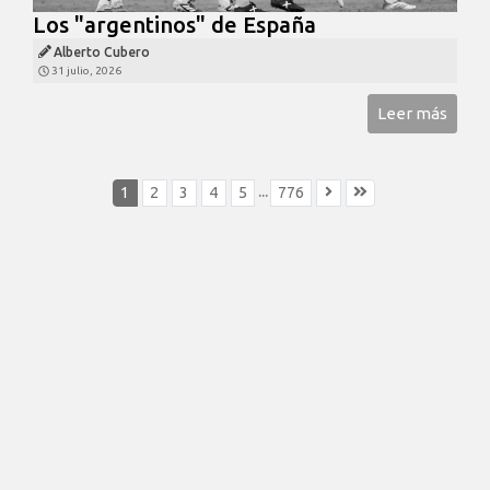
Los "argentinos" de España
Alberto Cubero
31 julio, 2026
Leer más
...
1
2
3
4
5
776