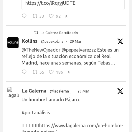
https://t.co/lRqryjUDTE
33
92
X
La Galerna Retuiteado
Kollins
@pepekollins
·
29 Mar
@TheNewOjeador
@pepealvarezzz
Este es un
reflejo de la situación económica del Real
Madrid, hace unas semanas, según Tebas…
55
186
X
La Galerna
@lagalerna_
·
29 Mar
Un hombre llamado Pájaro.
#portanálisis
👉🏻👉🏻👉🏻
https://www.lagalerna.com/un-hombre-
llamado-pajaro/