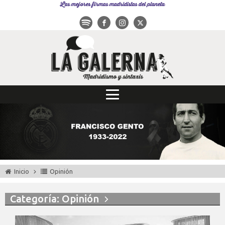
Las mejores firmas madridistas del planeta
Inicio
Opinión
Categoría: Opinión