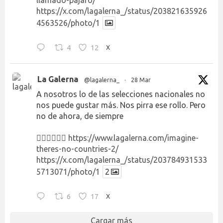
https://x.com/lagalerna_/status/203821635926
4563526/photo/1
4
12
X
La Galerna
@lagalerna_
·
28 Mar
A nosotros lo de las selecciones nacionales no
nos puede gustar más. Nos pirra ese rollo. Pero
no de ahora, de siempre
👉🏻👉🏻👉🏻
https://www.lagalerna.com/imagine-
theres-no-countries-2/
https://x.com/lagalerna_/status/203784931533
5713071/photo/1
2
6
17
X
Cargar más