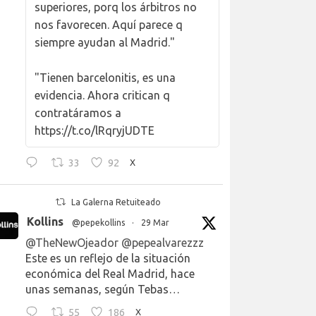
superiores, porq los árbitros no
nos favorecen. Aquí parece q
siempre ayudan al Madrid."
"Tienen barcelonitis, es una
evidencia. Ahora critican q
contratáramos a
https://t.co/lRqryjUDTE
33
92
X
La Galerna Retuiteado
Kollins
@pepekollins
·
29 Mar
@TheNewOjeador
@pepealvarezzz
Este es un reflejo de la situación
económica del Real Madrid, hace
unas semanas, según Tebas…
55
186
X