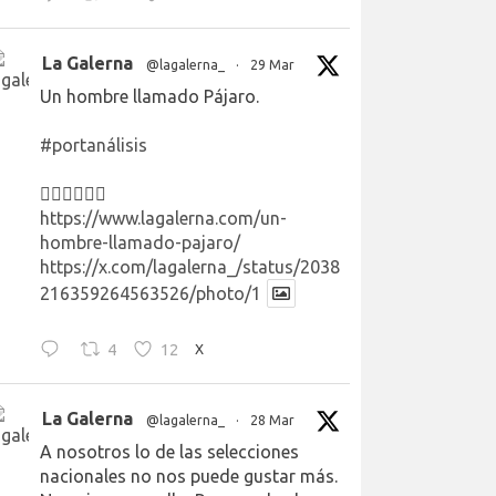
La Galerna
@lagalerna_
·
29 Mar
Un hombre llamado Pájaro.
#portanálisis
👉🏻👉🏻👉🏻
https://www.lagalerna.com/un-
hombre-llamado-pajaro/
https://x.com/lagalerna_/status/2038
216359264563526/photo/1
4
12
X
La Galerna
@lagalerna_
·
28 Mar
A nosotros lo de las selecciones
nacionales no nos puede gustar más.