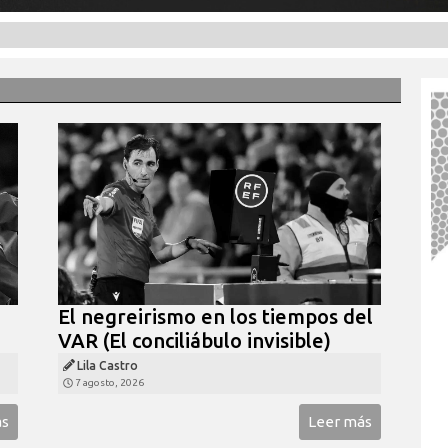
El negreirismo en los tiempos del
VAR (El conciliábulo invisible)
Lila Castro
7 agosto, 2026
ás
Leer más