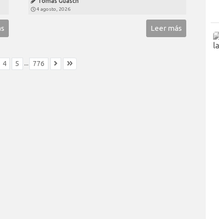
Tomás Guasch
4 agosto, 2026
ás
Leer más
...
4
5
776