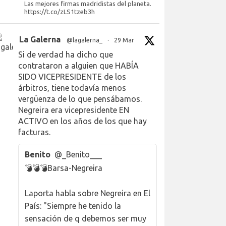
Las mejores firmas madridistas del planeta.
https://t.co/zLS1tzeb3h
La Galerna
@lagalerna_
·
29 Mar
Si de verdad ha dicho que
contrataron a alguien que HABÍA
SIDO VICEPRESIDENTE de los
árbitros, tiene todavía menos
vergüenza de lo que pensábamos.
Negreira era vicepresidente EN
ACTIVO en los años de los que hay
facturas.
Benito
@_Benito___
💣💣💣Barsa-Negreira
Laporta habla sobre Negreira en El
País: "Siempre he tenido la
sensación de q debemos ser muy