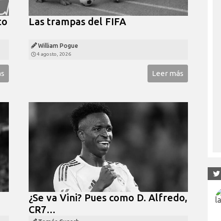
to
Las trampas del FIFA
William Pogue
4 agosto, 2026
ás
Leer más
¿Se va Vini? Pues como D. Alfredo,
CR7…