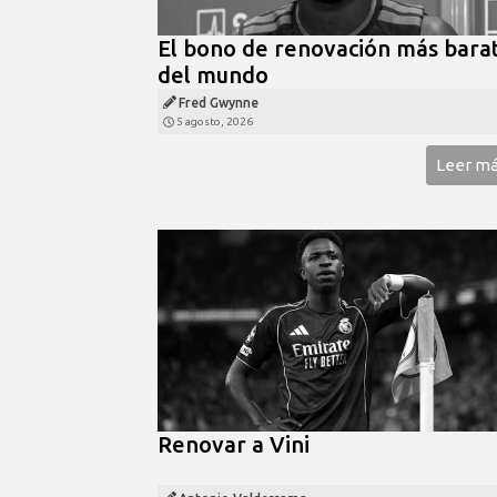
El bono de renovación más bara
del mundo
Fred Gwynne
5 agosto, 2026
Leer m
Renovar a Vini