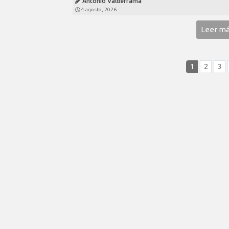
Antonio Valderrama
4 agosto, 2026
Leer m
1
2
3