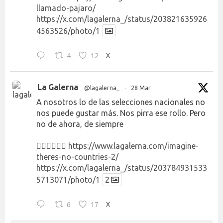
llamado-pajaro/
https://x.com/lagalerna_/status/203821635926
4563526/photo/1
4
12
X
La Galerna
@lagalerna_
·
28 Mar
A nosotros lo de las selecciones nacionales no
nos puede gustar más. Nos pirra ese rollo. Pero
no de ahora, de siempre
👉🏻👉🏻👉🏻
https://www.lagalerna.com/imagine-
theres-no-countries-2/
https://x.com/lagalerna_/status/203784931533
5713071/photo/1
2
6
17
X