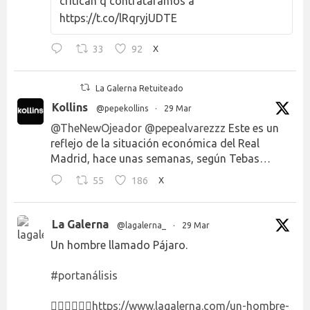
critican q contratáramos a
https://t.co/lRqryjUDTE
33
92
X
La Galerna Retuiteado
Kollins
@pepekollins
·
29 Mar
@TheNewOjeador
@pepealvarezzz
Este es un
reflejo de la situación económica del Real
Madrid, hace unas semanas, según Tebas…
55
186
X
La Galerna
@lagalerna_
·
29 Mar
Un hombre llamado Pájaro.
#portanálisis
👉🏻👉🏻👉🏻
https://www.lagalerna.com/un-hombre-