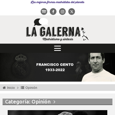
Las mejores firmas madridistas del planeta
Inicio
Opinión
Categoría: Opinión