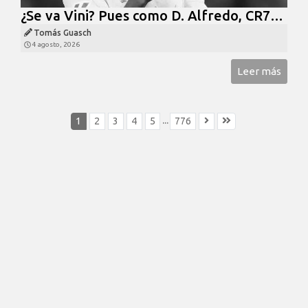
¿Se va Vini? Pues como D. Alfredo, CR7…
Tomás Guasch
4 agosto, 2026
Leer más
...
1
2
3
4
5
776