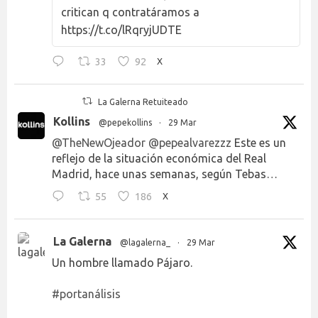
critican q contratáramos a
https://t.co/lRqryjUDTE
33
92
X
La Galerna Retuiteado
Kollins
@pepekollins
·
29 Mar
@TheNewOjeador
@pepealvarezzz
Este es un
reflejo de la situación económica del Real
Madrid, hace unas semanas, según Tebas…
55
186
X
La Galerna
@lagalerna_
·
29 Mar
Un hombre llamado Pájaro.
#portanálisis