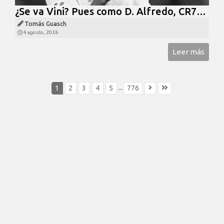
¿Se va Vini? Pues como D. Alfredo, CR7…
Tomás Guasch
4 agosto, 2026
Leer más
...
1
2
3
4
5
776