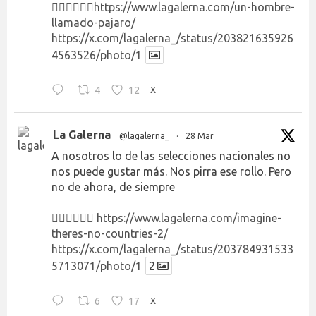
👉🏻👉🏻👉🏻
https://www.lagalerna.com/un-hombre-
llamado-pajaro/
https://x.com/lagalerna_/status/203821635926
4563526/photo/1
4
12
X
La Galerna
@lagalerna_
·
28 Mar
A nosotros lo de las selecciones nacionales no
nos puede gustar más. Nos pirra ese rollo. Pero
no de ahora, de siempre
👉🏻👉🏻👉🏻
https://www.lagalerna.com/imagine-
theres-no-countries-2/
https://x.com/lagalerna_/status/203784931533
5713071/photo/1
2
6
17
X