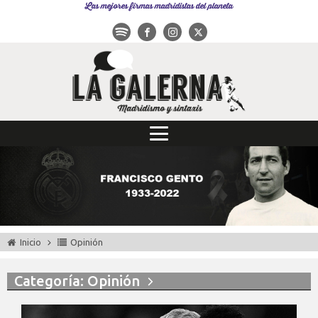
Las mejores firmas madridistas del planeta
Inicio
Opinión
Categoría: Opinión