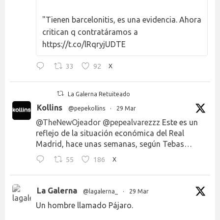
"Tienen barcelonitis, es una evidencia. Ahora
critican q contratáramos a
https://t.co/lRqryjUDTE
33
92
X
La Galerna Retuiteado
Kollins
@pepekollins
·
29 Mar
@TheNewOjeador
@pepealvarezzz
Este es un
reflejo de la situación económica del Real
Madrid, hace unas semanas, según Tebas…
55
186
X
La Galerna
@lagalerna_
·
29 Mar
Un hombre llamado Pájaro.