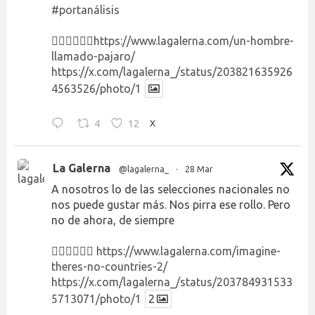
#portanálisis
👉🏻👉🏻👉🏻
https://www.lagalerna.com/un-hombre-
llamado-pajaro/
https://x.com/lagalerna_/status/203821635926
4563526/photo/1
4
12
X
La Galerna
@lagalerna_
·
28 Mar
A nosotros lo de las selecciones nacionales no
nos puede gustar más. Nos pirra ese rollo. Pero
no de ahora, de siempre
👉🏻👉🏻👉🏻
https://www.lagalerna.com/imagine-
theres-no-countries-2/
https://x.com/lagalerna_/status/203784931533
5713071/photo/1
2