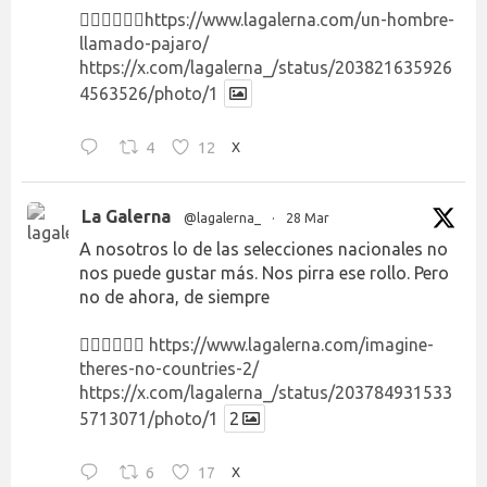
👉🏻👉🏻👉🏻
https://www.lagalerna.com/un-hombre-
llamado-pajaro/
https://x.com/lagalerna_/status/203821635926
4563526/photo/1
4
12
X
La Galerna
@lagalerna_
·
28 Mar
A nosotros lo de las selecciones nacionales no
nos puede gustar más. Nos pirra ese rollo. Pero
no de ahora, de siempre
👉🏻👉🏻👉🏻
https://www.lagalerna.com/imagine-
theres-no-countries-2/
https://x.com/lagalerna_/status/203784931533
5713071/photo/1
2
6
17
X