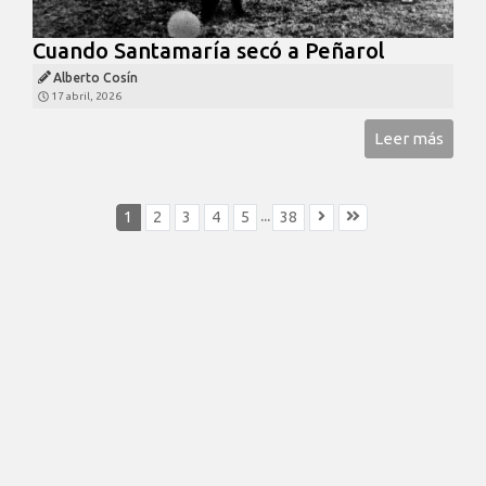
Cuando Santamaría secó a Peñarol
Alberto Cosín
17 abril, 2026
Leer más
...
1
2
3
4
5
38