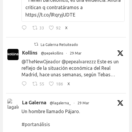
critican q contratáramos a
https://t.co/lRqryjUDTE
33
92
X
La Galerna Retuiteado
Kollins
@pepekollins
·
29 Mar
@TheNewOjeador
@pepealvarezzz
Este es un
reflejo de la situación económica del Real
Madrid, hace unas semanas, según Tebas…
55
186
X
La Galerna
@lagalerna_
·
29 Mar
Un hombre llamado Pájaro.
#portanálisis