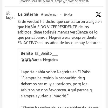
madridistas del planeta. https://t.co/zLS1tzeb3h
La Galerna
@lagalerna_
·
29 Mar
Si de verdad ha dicho que contrataron a alguien
que HABÍA SIDO VICEPRESIDENTE de los
árbitros, tiene todavía menos vergüenza de lo
que pensábamos. Negreira era vicepresidente
EN ACTIVO en los años de los que hay facturas.
Benito
@_Benito___
💣💣💣Barsa-Negreira
Laporta habla sobre Negreira en El País:
"Siempre he tenido la sensación de q
debemos ser muy superiores, porq los
árbitros no nos favorecen. Aquí parece q
siempre ayudan al Madrid."
"Tienen barcelonitis, es una evidencia. Ahora