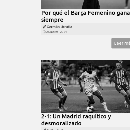
Por qué el Barça Femenino gana
siempre
Germán Urrutia
26 marzo, 2024
Leer m
2-1: Un Madrid raquítico y
desmoralizado