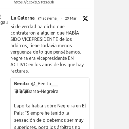
https://t.co/zLS1tzeb3h
La Galerna
@lagalerna_
·
29 Mar
Si de verdad ha dicho que
contrataron a alguien que HABÍA
SIDO VICEPRESIDENTE de los
árbitros, tiene todavía menos
vergüenza de lo que pensábamos.
Negreira era vicepresidente EN
ACTIVO en los años de los que hay
facturas.
Benito
@_Benito___
💣💣💣Barsa-Negreira
Laporta habla sobre Negreira en El
País: "Siempre he tenido la
sensación de q debemos ser muy
superiores, porq los árbitros no