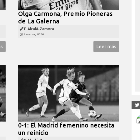
Olga Carmona, Premio Pioneras
de La Galerna
F. Alcalá-Zamora
7 marzo, 2024
ás
Leer más
0-1: El Madrid femenino necesita
un reinicio