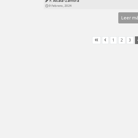
F. Alcalá-Zamora
9 febrero, 2024
Leer m
1
2
3