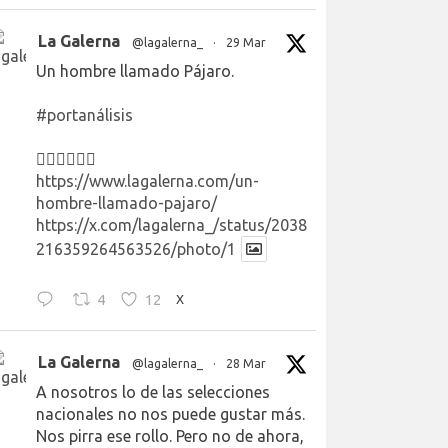
La Galerna
@lagalerna_
·
29 Mar
Un hombre llamado Pájaro.
#portanálisis
👉🏻👉🏻👉🏻
https://www.lagalerna.com/un-
hombre-llamado-pajaro/
https://x.com/lagalerna_/status/2038
216359264563526/photo/1
4
12
X
La Galerna
@lagalerna_
·
28 Mar
A nosotros lo de las selecciones
nacionales no nos puede gustar más.
Nos pirra ese rollo. Pero no de ahora,