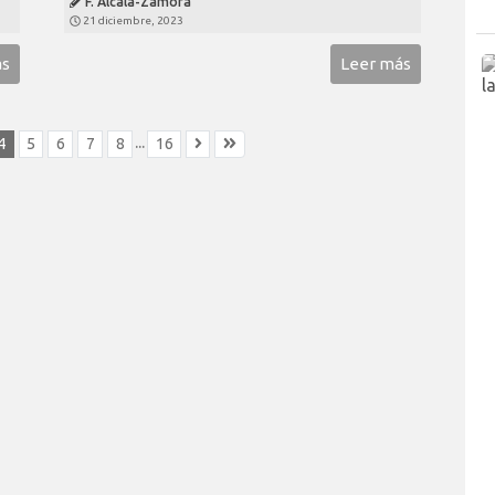
F. Alcalá-Zamora
21 diciembre, 2023
ás
Leer más
...
4
5
6
7
8
16