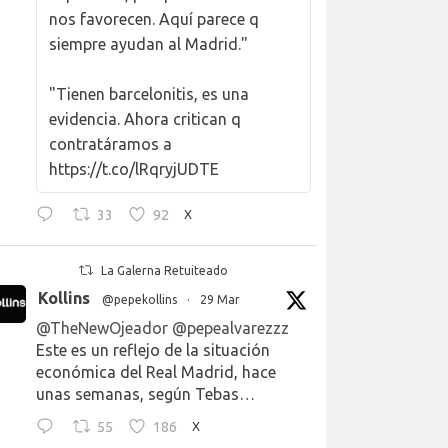
nos favorecen. Aquí parece q
siempre ayudan al Madrid."
"Tienen barcelonitis, es una
evidencia. Ahora critican q
contratáramos a
https://t.co/lRqryjUDTE
33
92
X
La Galerna Retuiteado
Kollins
@pepekollins
·
29 Mar
@TheNewOjeador
@pepealvarezzz
Este es un reflejo de la situación
económica del Real Madrid, hace
unas semanas, según Tebas…
55
186
X