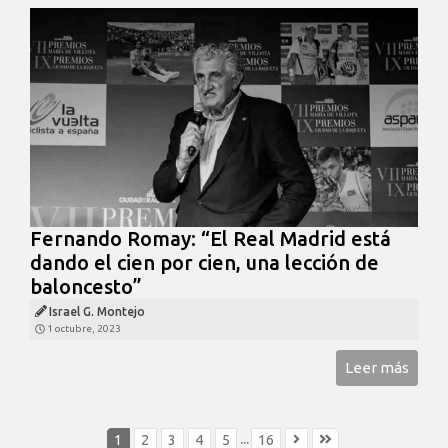
Fernando Romay: “El Real Madrid está
dando el cien por cien, una lección de
baloncesto”
Israel G. Montejo
1 octubre, 2023
Leer más
...
1
2
3
4
5
16