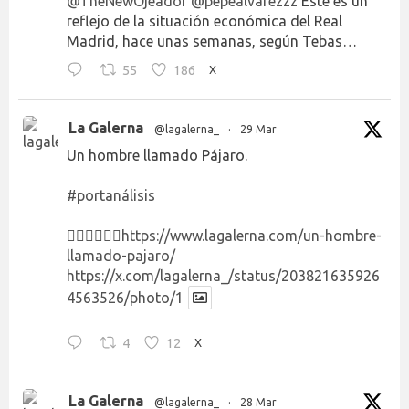
@TheNewOjeador
@pepealvarezzz
Este es un
reflejo de la situación económica del Real
Madrid, hace unas semanas, según Tebas…
55
186
X
La Galerna
@lagalerna_
·
29 Mar
Un hombre llamado Pájaro.
#portanálisis
👉🏻👉🏻👉🏻
https://www.lagalerna.com/un-hombre-
llamado-pajaro/
https://x.com/lagalerna_/status/203821635926
4563526/photo/1
4
12
X
La Galerna
@lagalerna_
·
28 Mar