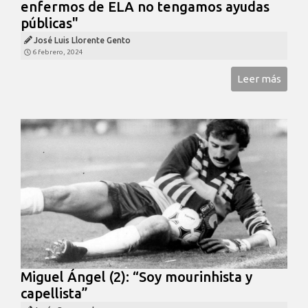
enfermos de ELA no tengamos ayudas
públicas"
José Luis Llorente Gento
6 febrero, 2024
Leer más
Miguel Ángel (2): “Soy mourinhista y
capellista”