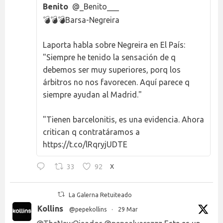
Benito
@_Benito___
💣💣💣Barsa-Negreira
Laporta habla sobre Negreira en El País:
"Siempre he tenido la sensación de q
debemos ser muy superiores, porq los
árbitros no nos favorecen. Aquí parece q
siempre ayudan al Madrid."
"Tienen barcelonitis, es una evidencia. Ahora
critican q contratáramos a
https://t.co/lRqryjUDTE
33
92
X
La Galerna Retuiteado
Kollins
@pepekollins
·
29 Mar