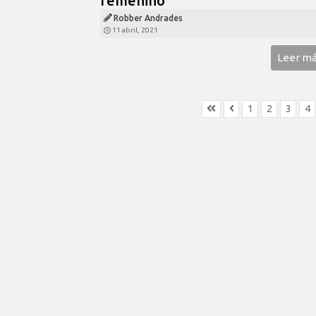
femenino”
Robber Andrades
11 abril, 2021
Leer m
1
2
3
4