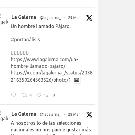
La Galerna
@lagalerna_
·
29 Mar
Un hombre llamado Pájaro.
#portanálisis
👉🏻👉🏻👉🏻
https://www.lagalerna.com/un-
hombre-llamado-pajaro/
https://x.com/lagalerna_/status/2038
216359264563526/photo/1
4
12
X
La Galerna
@lagalerna_
·
28 Mar
A nosotros lo de las selecciones
nacionales no nos puede gustar más.