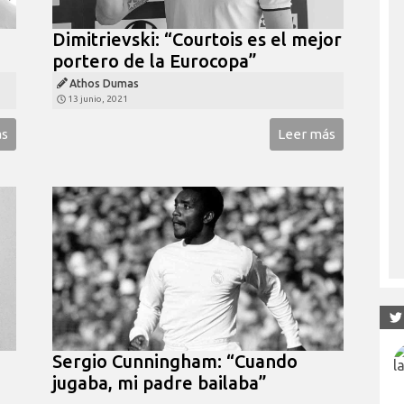
Dimitrievski: “Courtois es el mejor
portero de la Eurocopa”
Athos Dumas
13 junio, 2021
ás
Leer más
Sergio Cunningham: “Cuando
jugaba, mi padre bailaba”