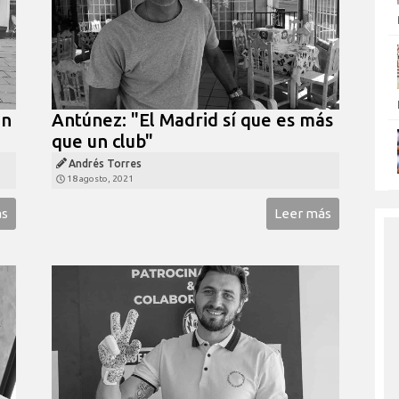
un
Antúnez: "El Madrid sí que es más
que un club"
Andrés Torres
18 agosto, 2021
ás
Leer más