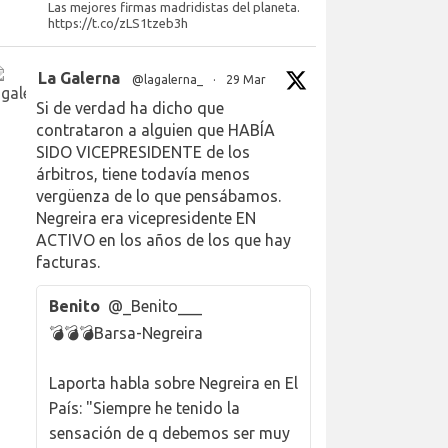
Las mejores firmas madridistas del planeta.
https://t.co/zLS1tzeb3h
La Galerna
@lagalerna_
·
29 Mar
Si de verdad ha dicho que
contrataron a alguien que HABÍA
SIDO VICEPRESIDENTE de los
árbitros, tiene todavía menos
vergüenza de lo que pensábamos.
Negreira era vicepresidente EN
ACTIVO en los años de los que hay
facturas.
Benito
@_Benito___
💣💣💣Barsa-Negreira
Laporta habla sobre Negreira en El
País: "Siempre he tenido la
sensación de q debemos ser muy