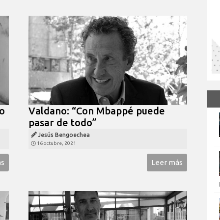
po
Valdano: “Con Mbappé puede
pasar de todo”
Jesús Bengoechea
16 octubre, 2021
ás
Leer más