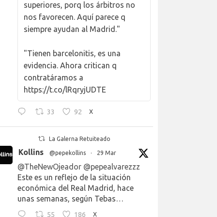
superiores, porq los árbitros no
nos favorecen. Aquí parece q
siempre ayudan al Madrid."
"Tienen barcelonitis, es una
evidencia. Ahora critican q
contratáramos a
https://t.co/lRqryjUDTE
33
92
X
La Galerna Retuiteado
Kollins
@pepekollins
·
29 Mar
@TheNewOjeador
@pepealvarezzz
Este es un reflejo de la situación
económica del Real Madrid, hace
unas semanas, según Tebas…
55
186
X