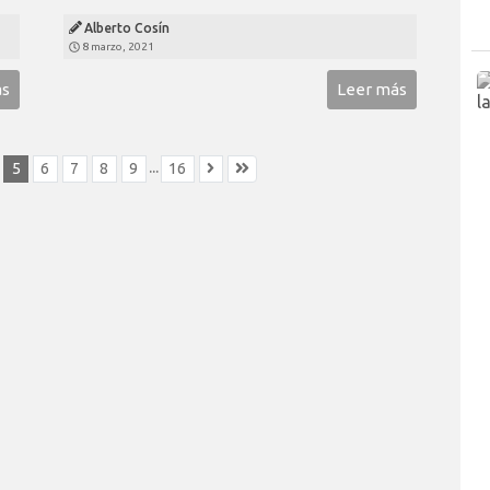
Alberto Cosín
8 marzo, 2021
ás
Leer más
...
5
6
7
8
9
16