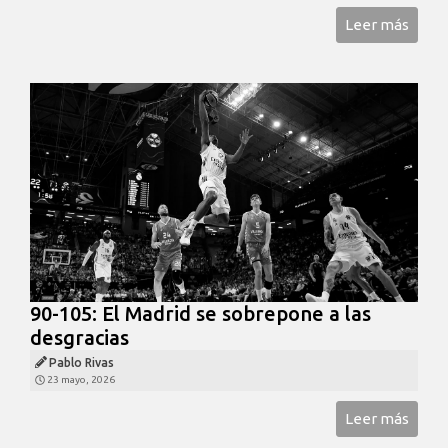
Leer más
90-105: El Madrid se sobrepone a las
desgracias
Pablo Rivas
23 mayo, 2026
Leer más