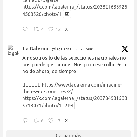
https://x.com/lagalerna_/status/203821635926
4563526/photo/1
4
12
X
La Galerna
@lagalerna_
·
28 Mar
A nosotros lo de las selecciones nacionales no
nos puede gustar más. Nos pirra ese rollo. Pero
no de ahora, de siempre
👉🏻👉🏻👉🏻
https://www.lagalerna.com/imagine-
theres-no-countries-2/
https://x.com/lagalerna_/status/203784931533
5713071/photo/1
2
6
17
X
Cargar más