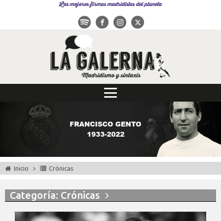
Las mejores firmas madridistas del planeta
Inicio
Crónicas
Categoría: Crónicas