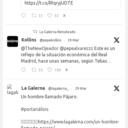
https://t.co/lRqryjUDTE
33
92
X
La Galerna Retuiteado
Kollins
@pepekollins
·
29 Mar
@TheNewOjeador
@pepealvarezzz
Este es un
reflejo de la situación económica del Real
Madrid, hace unas semanas, según Tebas…
55
186
X
La Galerna
@lagalerna_
·
29 Mar
Un hombre llamado Pájaro.
#portanálisis
👉🏻👉🏻👉🏻
https://www.lagalerna.com/un-hombre-
llamado-pajaro/