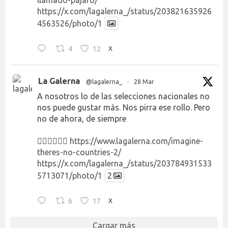
https://x.com/lagalerna_/status/203821635926
4563526/photo/1
4
12
X
La Galerna
@lagalerna_
·
28 Mar
A nosotros lo de las selecciones nacionales no
nos puede gustar más. Nos pirra ese rollo. Pero
no de ahora, de siempre
👉🏻👉🏻👉🏻
https://www.lagalerna.com/imagine-
theres-no-countries-2/
https://x.com/lagalerna_/status/203784931533
5713071/photo/1
2
6
17
X
Cargar más