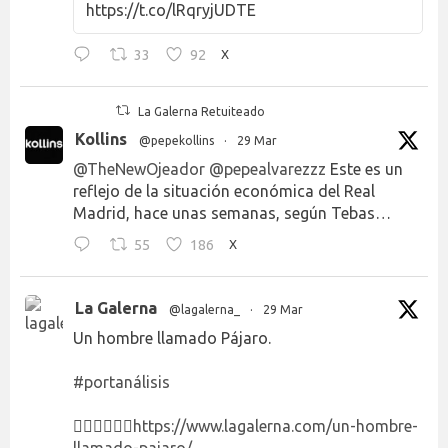
https://t.co/lRqryjUDTE
33
92
X
La Galerna Retuiteado
Kollins
@pepekollins
·
29 Mar
@TheNewOjeador
@pepealvarezzz
Este es un
reflejo de la situación económica del Real
Madrid, hace unas semanas, según Tebas…
55
186
X
La Galerna
@lagalerna_
·
29 Mar
Un hombre llamado Pájaro.
#portanálisis
👉🏻👉🏻👉🏻
https://www.lagalerna.com/un-hombre-
llamado-pajaro/