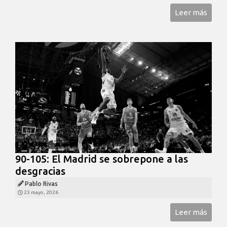
Leer más
90-105: El Madrid se sobrepone a las
desgracias
Pablo Rivas
23 mayo, 2026
Leer más