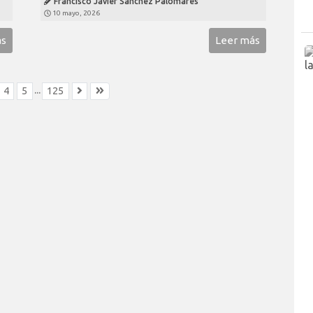
Francisco Javier Sánchez Palomares
10 mayo, 2026
ás
Leer más
...
4
5
125