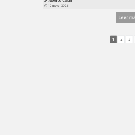
Alberto Cosín
10 mayo, 2026
Leer m
1
2
3