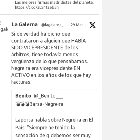
Las mejores firmas madridistas del planeta.
https://t.co/zLS1tzeb3h
La Galerna
@lagalerna_
·
29 Mar
Si de verdad ha dicho que
contrataron a alguien que HABÍA
SIDO VICEPRESIDENTE de los
árbitros, tiene todavía menos
vergüenza de lo que pensábamos.
Negreira era vicepresidente EN
ACTIVO en los años de los que hay
facturas.
Benito
@_Benito___
💣💣💣Barsa-Negreira
Laporta habla sobre Negreira en El
País: "Siempre he tenido la
sensación de q debemos ser muy