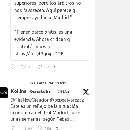
superiores, porq los árbitros no
nos favorecen. Aquí parece q
siempre ayudan al Madrid."
"Tienen barcelonitis, es una
evidencia. Ahora critican q
contratáramos a
https://t.co/lRqryjUDTE
33
92
X
La Galerna Retuiteado
Kollins
@pepekollins
·
29 Mar
@TheNewOjeador
@pepealvarezzz
Este es un reflejo de la situación
económica del Real Madrid, hace
unas semanas, según Tebas…
55
186
X