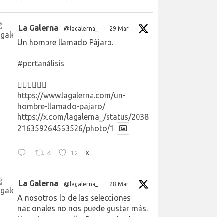
La Galerna
@lagalerna_
·
29 Mar
Un hombre llamado Pájaro.
#portanálisis
👉🏻👉🏻👉🏻
https://www.lagalerna.com/un-
hombre-llamado-pajaro/
https://x.com/lagalerna_/status/2038
216359264563526/photo/1
4
12
X
La Galerna
@lagalerna_
·
28 Mar
A nosotros lo de las selecciones
nacionales no nos puede gustar más.