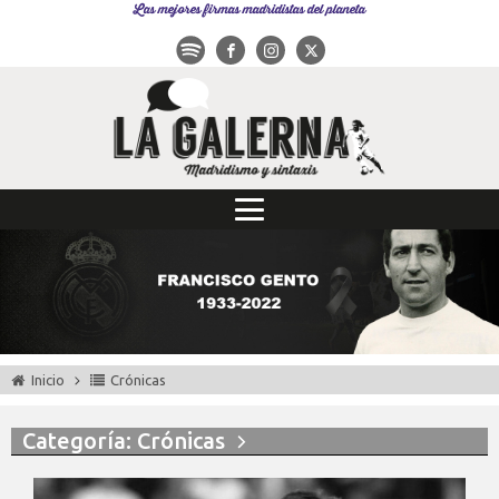
Las mejores firmas madridistas del planeta
Inicio
Crónicas
Categoría: Crónicas