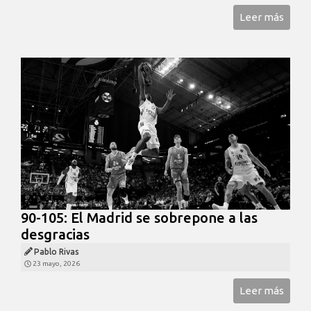
Leer más
90-105: El Madrid se sobrepone a las
desgracias
Pablo Rivas
23 mayo, 2026
Leer más