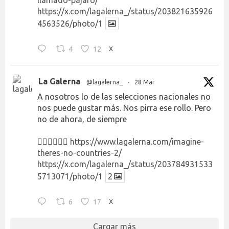
https://x.com/lagalerna_/status/203821635926
4563526/photo/1
4
12
X
La Galerna
@lagalerna_
·
28 Mar
A nosotros lo de las selecciones nacionales no
nos puede gustar más. Nos pirra ese rollo. Pero
no de ahora, de siempre
👉🏻👉🏻👉🏻
https://www.lagalerna.com/imagine-
theres-no-countries-2/
https://x.com/lagalerna_/status/203784931533
5713071/photo/1
2
6
17
X
Cargar más