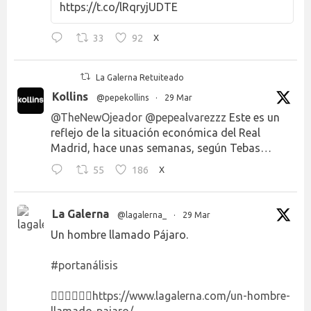
https://t.co/lRqryjUDTE
33
92
X
La Galerna Retuiteado
Kollins
@pepekollins
·
29 Mar
@TheNewOjeador
@pepealvarezzz
Este es un
reflejo de la situación económica del Real
Madrid, hace unas semanas, según Tebas…
55
186
X
La Galerna
@lagalerna_
·
29 Mar
Un hombre llamado Pájaro.
#portanálisis
👉🏻👉🏻👉🏻
https://www.lagalerna.com/un-hombre-
llamado-pajaro/