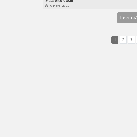
Alberto Cosín
10 mayo, 2026
Leer m
1
2
3