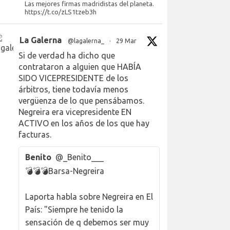
Las mejores firmas madridistas del planeta.
https://t.co/zLS1tzeb3h
La Galerna
@lagalerna_
·
29 Mar
Si de verdad ha dicho que
contrataron a alguien que HABÍA
SIDO VICEPRESIDENTE de los
árbitros, tiene todavía menos
vergüenza de lo que pensábamos.
Negreira era vicepresidente EN
ACTIVO en los años de los que hay
facturas.
Benito
@_Benito___
💣💣💣Barsa-Negreira
Laporta habla sobre Negreira en El
País: "Siempre he tenido la
sensación de q debemos ser muy