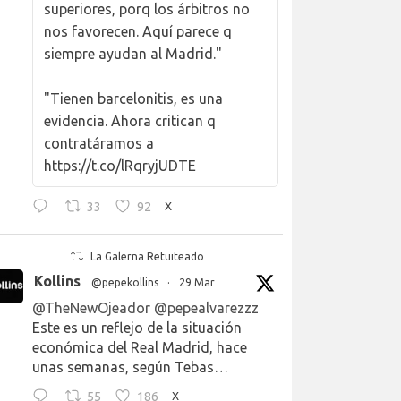
superiores, porq los árbitros no
nos favorecen. Aquí parece q
siempre ayudan al Madrid."
"Tienen barcelonitis, es una
evidencia. Ahora critican q
contratáramos a
https://t.co/lRqryjUDTE
33
92
X
La Galerna Retuiteado
Kollins
@pepekollins
·
29 Mar
@TheNewOjeador
@pepealvarezzz
Este es un reflejo de la situación
económica del Real Madrid, hace
unas semanas, según Tebas…
55
186
X