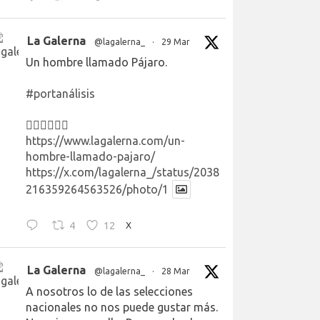
La Galerna
@lagalerna_
·
29 Mar
Un hombre llamado Pájaro.
#portanálisis
👉🏻👉🏻👉🏻
https://www.lagalerna.com/un-
hombre-llamado-pajaro/
https://x.com/lagalerna_/status/2038
216359264563526/photo/1
4
12
X
La Galerna
@lagalerna_
·
28 Mar
A nosotros lo de las selecciones
nacionales no nos puede gustar más.