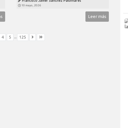
Francisco Javier Sánchez Palomares
10 mayo, 2026
ás
Leer más
...
4
5
125