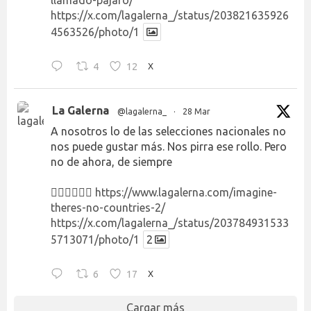
https://x.com/lagalerna_/status/203821635926
4563526/photo/1
4
12
X
La Galerna
@lagalerna_
·
28 Mar
A nosotros lo de las selecciones nacionales no
nos puede gustar más. Nos pirra ese rollo. Pero
no de ahora, de siempre
👉🏻👉🏻👉🏻
https://www.lagalerna.com/imagine-
theres-no-countries-2/
https://x.com/lagalerna_/status/203784931533
5713071/photo/1
2
6
17
X
Cargar más