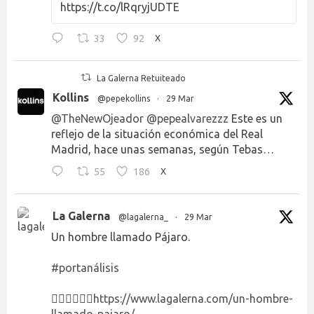
https://t.co/lRqryjUDTE
33
92
X
La Galerna Retuiteado
Kollins
@pepekollins
·
29 Mar
@TheNewOjeador
@pepealvarezzz
Este es un
reflejo de la situación económica del Real
Madrid, hace unas semanas, según Tebas…
55
186
X
La Galerna
@lagalerna_
·
29 Mar
Un hombre llamado Pájaro.
#portanálisis
👉🏻👉🏻👉🏻
https://www.lagalerna.com/un-hombre-
llamado-pajaro/