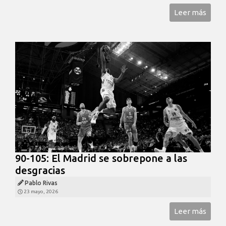
Leer más
90-105: El Madrid se sobrepone a las
desgracias
Pablo Rivas
23 mayo, 2026
Leer más