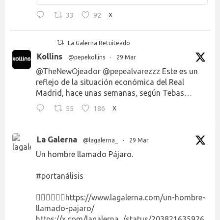
33
92
X
La Galerna Retuiteado
Kollins
@pepekollins
·
29 Mar
@TheNewOjeador
@pepealvarezzz
Este es un
reflejo de la situación económica del Real
Madrid, hace unas semanas, según Tebas…
55
186
X
La Galerna
@lagalerna_
·
29 Mar
Un hombre llamado Pájaro.
#portanálisis
👉🏻👉🏻👉🏻
https://www.lagalerna.com/un-hombre-
llamado-pajaro/
https://x.com/lagalerna_/status/203821635926