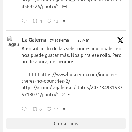
4563526/photo/1
4
12
X
La Galerna
@lagalerna_
·
28 Mar
A nosotros lo de las selecciones nacionales no
nos puede gustar más. Nos pirra ese rollo. Pero
no de ahora, de siempre
👉🏻👉🏻👉🏻
https://www.lagalerna.com/imagine-
theres-no-countries-2/
https://x.com/lagalerna_/status/203784931533
5713071/photo/1
2
6
17
X
Cargar más