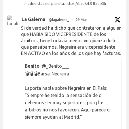
madridistas del planeta. https://t.co/zLS1tzeb3h
La Galerna
@lagalerna_
·
29 Mar
Si de verdad ha dicho que contrataron a alguien
que HABÍA SIDO VICEPRESIDENTE de los
árbitros, tiene todavía menos vergüenza de lo
que pensábamos. Negreira era vicepresidente
EN ACTIVO en los años de los que hay facturas.
Benito
@_Benito___
💣💣💣Barsa-Negreira
Laporta habla sobre Negreira en El País:
"Siempre he tenido la sensación de q
debemos ser muy superiores, porq los
árbitros no nos favorecen. Aquí parece q
siempre ayudan al Madrid."