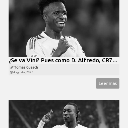
¿Se va Vini? Pues como D. Alfredo, CR7…
Tomás Guasch
4 agosto, 2026
Leer más