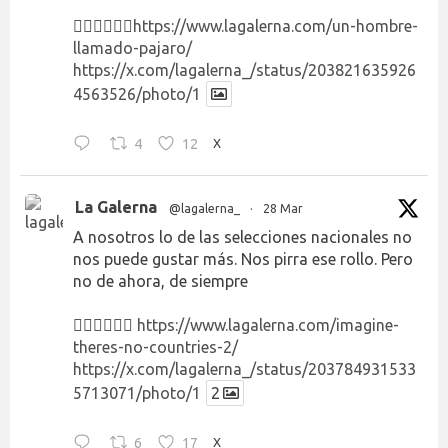
👉🏻👉🏻👉🏻
https://www.lagalerna.com/un-hombre-
llamado-pajaro/
https://x.com/lagalerna_/status/203821635926
4563526/photo/1
4
12
X
La Galerna
@lagalerna_
·
28 Mar
A nosotros lo de las selecciones nacionales no
nos puede gustar más. Nos pirra ese rollo. Pero
no de ahora, de siempre
👉🏻👉🏻👉🏻
https://www.lagalerna.com/imagine-
theres-no-countries-2/
https://x.com/lagalerna_/status/203784931533
5713071/photo/1
2
6
17
X