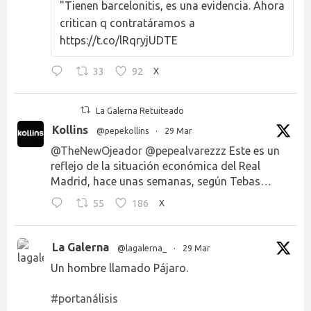
"Tienen barcelonitis, es una evidencia. Ahora
critican q contratáramos a
https://t.co/lRqryjUDTE
33
92
X
La Galerna Retuiteado
Kollins
@pepekollins
·
29 Mar
@TheNewOjeador
@pepealvarezzz
Este es un
reflejo de la situación económica del Real
Madrid, hace unas semanas, según Tebas…
55
186
X
La Galerna
@lagalerna_
·
29 Mar
Un hombre llamado Pájaro.
#portanálisis