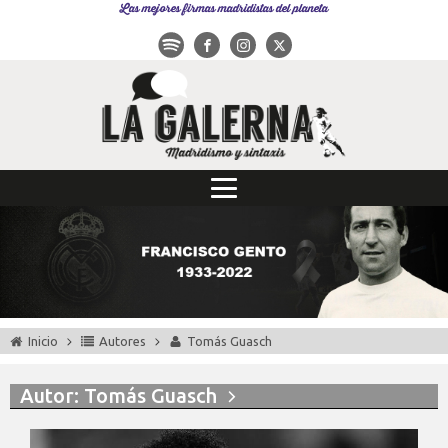
Las mejores firmas madridistas del planeta
Inicio
Autores
Tomás Guasch
Autor:
Tomás Guasch