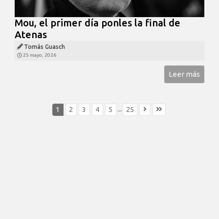
Mou, el primer día ponles la final de
Atenas
Tomás Guasch
25 mayo, 2026
Leer más
...
1
2
3
4
5
25