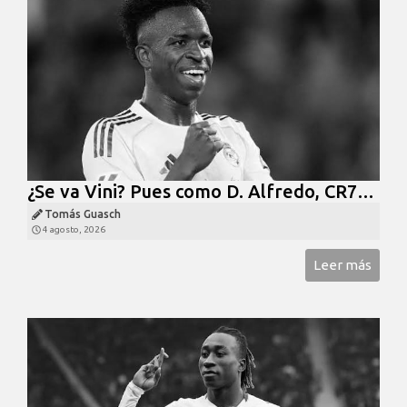
¿Se va Vini? Pues como D. Alfredo, CR7…
Tomás Guasch
4 agosto, 2026
Leer más