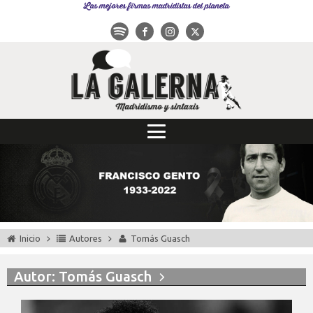
Las mejores firmas madridistas del planeta
Inicio
Autores
Tomás Guasch
Autor:
Tomás Guasch