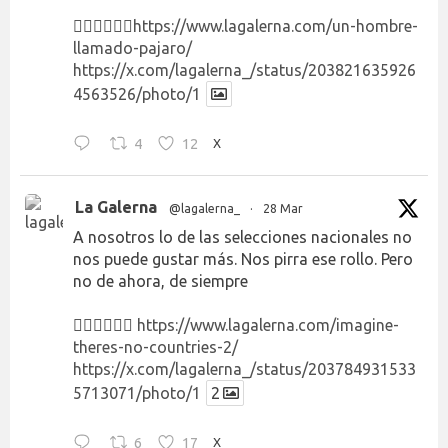
👉🏻👉🏻👉🏻
https://www.lagalerna.com/un-hombre-
llamado-pajaro/
https://x.com/lagalerna_/status/203821635926
4563526/photo/1
4
12
X
La Galerna
@lagalerna_
·
28 Mar
A nosotros lo de las selecciones nacionales no
nos puede gustar más. Nos pirra ese rollo. Pero
no de ahora, de siempre
👉🏻👉🏻👉🏻
https://www.lagalerna.com/imagine-
theres-no-countries-2/
https://x.com/lagalerna_/status/203784931533
5713071/photo/1
2
6
17
X