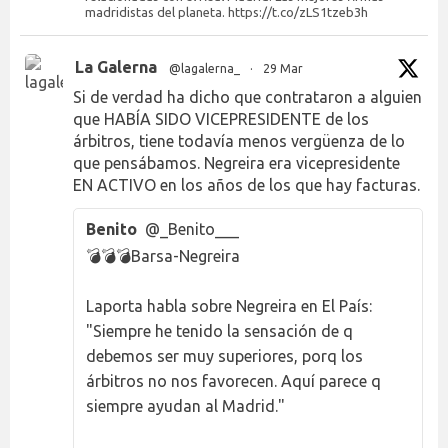
madridistas del planeta. https://t.co/zLS1tzeb3h
La Galerna
@lagalerna_
·
29 Mar
Si de verdad ha dicho que contrataron a alguien
que HABÍA SIDO VICEPRESIDENTE de los
árbitros, tiene todavía menos vergüenza de lo
que pensábamos. Negreira era vicepresidente
EN ACTIVO en los años de los que hay facturas.
Benito
@_Benito___
💣💣💣Barsa-Negreira
Laporta habla sobre Negreira en El País:
"Siempre he tenido la sensación de q
debemos ser muy superiores, porq los
árbitros no nos favorecen. Aquí parece q
siempre ayudan al Madrid."