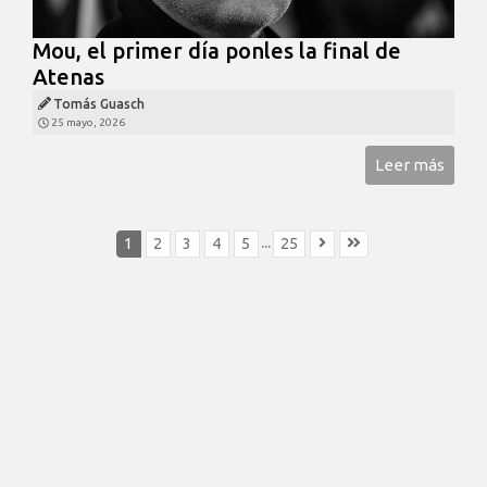
Mou, el primer día ponles la final de
Atenas
Tomás Guasch
25 mayo, 2026
Leer más
...
1
2
3
4
5
25