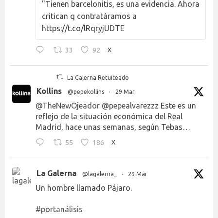
"Tienen barcelonitis, es una evidencia. Ahora
critican q contratáramos a
https://t.co/lRqryjUDTE
33
92
X
La Galerna Retuiteado
Kollins
@pepekollins
·
29 Mar
@TheNewOjeador
@pepealvarezzz
Este es un
reflejo de la situación económica del Real
Madrid, hace unas semanas, según Tebas…
55
186
X
La Galerna
@lagalerna_
·
29 Mar
Un hombre llamado Pájaro.
#portanálisis