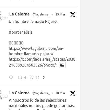
La Galerna
@lagalerna_
·
29 Mar
Un hombre llamado Pájaro.
#portanálisis
👉🏻👉🏻👉🏻
https://www.lagalerna.com/un-
hombre-llamado-pajaro/
https://x.com/lagalerna_/status/2038
216359264563526/photo/1
4
12
X
La Galerna
@lagalerna_
·
28 Mar
A nosotros lo de las selecciones
nacionales no nos puede gustar más.