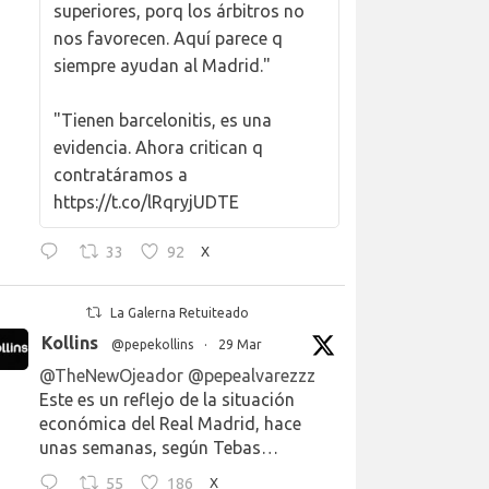
superiores, porq los árbitros no
nos favorecen. Aquí parece q
siempre ayudan al Madrid."
"Tienen barcelonitis, es una
evidencia. Ahora critican q
contratáramos a
https://t.co/lRqryjUDTE
33
92
X
La Galerna Retuiteado
Kollins
@pepekollins
·
29 Mar
@TheNewOjeador
@pepealvarezzz
Este es un reflejo de la situación
económica del Real Madrid, hace
unas semanas, según Tebas…
55
186
X