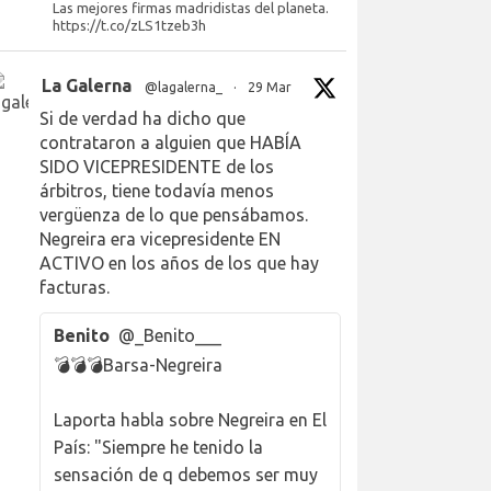
Las mejores firmas madridistas del planeta.
https://t.co/zLS1tzeb3h
La Galerna
@lagalerna_
·
29 Mar
Si de verdad ha dicho que
contrataron a alguien que HABÍA
SIDO VICEPRESIDENTE de los
árbitros, tiene todavía menos
vergüenza de lo que pensábamos.
Negreira era vicepresidente EN
ACTIVO en los años de los que hay
facturas.
Benito
@_Benito___
💣💣💣Barsa-Negreira
Laporta habla sobre Negreira en El
País: "Siempre he tenido la
sensación de q debemos ser muy