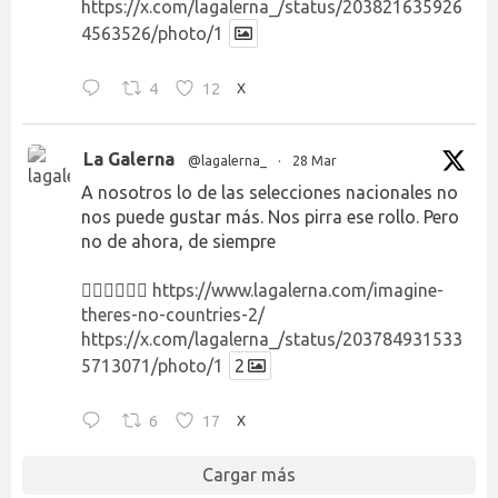
https://x.com/lagalerna_/status/203821635926
4563526/photo/1
4
12
X
La Galerna
@lagalerna_
·
28 Mar
A nosotros lo de las selecciones nacionales no
nos puede gustar más. Nos pirra ese rollo. Pero
no de ahora, de siempre
👉🏻👉🏻👉🏻
https://www.lagalerna.com/imagine-
theres-no-countries-2/
https://x.com/lagalerna_/status/203784931533
5713071/photo/1
2
6
17
X
Cargar más