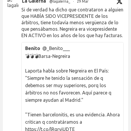
La Galerna
@lagalerna_
·
29 Mar
Si de verdad ha dicho que contrataron a alguien
que HABÍA SIDO VICEPRESIDENTE de los
árbitros, tiene todavía menos vergüenza de lo
que pensábamos. Negreira era vicepresidente
EN ACTIVO en los años de los que hay facturas.
Benito
@_Benito___
💣💣💣Barsa-Negreira
Laporta habla sobre Negreira en El País:
"Siempre he tenido la sensación de q
debemos ser muy superiores, porq los
árbitros no nos favorecen. Aquí parece q
siempre ayudan al Madrid."
"Tienen barcelonitis, es una evidencia. Ahora
critican q contratáramos a
https://t.co/lRqryjUDTE