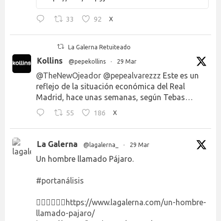
33
92
X
La Galerna Retuiteado
Kollins
@pepekollins
·
29 Mar
@TheNewOjeador
@pepealvarezzz
Este es un
reflejo de la situación económica del Real
Madrid, hace unas semanas, según Tebas…
55
186
X
La Galerna
@lagalerna_
·
29 Mar
Un hombre llamado Pájaro.
#portanálisis
👉🏻👉🏻👉🏻
https://www.lagalerna.com/un-hombre-
llamado-pajaro/