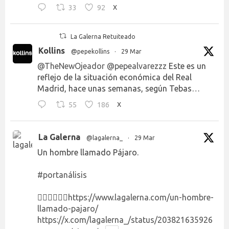
33
92
X
La Galerna Retuiteado
Kollins
@pepekollins
·
29 Mar
@TheNewOjeador
@pepealvarezzz
Este es un
reflejo de la situación económica del Real
Madrid, hace unas semanas, según Tebas…
55
186
X
La Galerna
@lagalerna_
·
29 Mar
Un hombre llamado Pájaro.
#portanálisis
👉🏻👉🏻👉🏻
https://www.lagalerna.com/un-hombre-
llamado-pajaro/
https://x.com/lagalerna_/status/203821635926