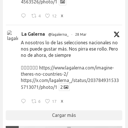
4563526/photo/1
4
12
X
La Galerna
@lagalerna_
·
28 Mar
A nosotros lo de las selecciones nacionales no
nos puede gustar más. Nos pirra ese rollo. Pero
no de ahora, de siempre
👉🏻👉🏻👉🏻
https://www.lagalerna.com/imagine-
theres-no-countries-2/
https://x.com/lagalerna_/status/203784931533
5713071/photo/1
2
6
17
X
Cargar más