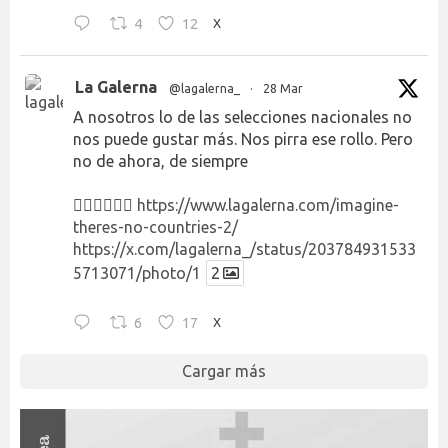
4
12
X
La Galerna
@lagalerna_
·
28 Mar
A nosotros lo de las selecciones nacionales no
nos puede gustar más. Nos pirra ese rollo. Pero
no de ahora, de siempre
👉🏻👉🏻👉🏻
https://www.lagalerna.com/imagine-
theres-no-countries-2/
https://x.com/lagalerna_/status/203784931533
5713071/photo/1
2
6
17
X
Cargar más