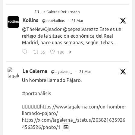
La Galerna Retuiteado
Kollins
@pepekollins
·
29 Mar
@TheNewOjeador
@pepealvarezzz
Este es un
reflejo de la situación económica del Real
Madrid, hace unas semanas, según Tebas…
55
186
X
La Galerna
@lagalerna_
·
29 Mar
Un hombre llamado Pájaro.
#portanálisis
👉🏻👉🏻👉🏻
https://www.lagalerna.com/un-hombre-
llamado-pajaro/
https://x.com/lagalerna_/status/203821635926
4563526/photo/1