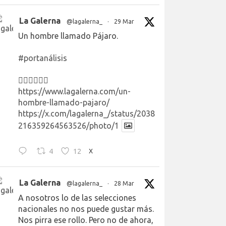
La Galerna
@lagalerna_
·
29 Mar
Un hombre llamado Pájaro.
#portanálisis
👉🏻👉🏻👉🏻
https://www.lagalerna.com/un-
hombre-llamado-pajaro/
https://x.com/lagalerna_/status/2038
216359264563526/photo/1
4
12
X
La Galerna
@lagalerna_
·
28 Mar
A nosotros lo de las selecciones
nacionales no nos puede gustar más.
Nos pirra ese rollo. Pero no de ahora,