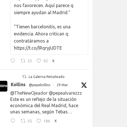
nos favorecen. Aquí parece q
siempre ayudan al Madrid."
"Tienen barcelonitis, es una
evidencia. Ahora critican q
contratáramos a
https://t.co/lRqryjUDTE
33
92
X
La Galerna Retuiteado
Kollins
@pepekollins
·
29 Mar
@TheNewOjeador
@pepealvarezzz
Este es un reflejo de la situación
económica del Real Madrid, hace
unas semanas, según Tebas…
55
186
X