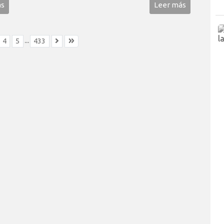
ás
Leer más
...
4
5
433