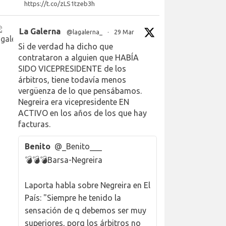
https://t.co/zLS1tzeb3h
La Galerna
@lagalerna_
·
29 Mar
Si de verdad ha dicho que
contrataron a alguien que HABÍA
SIDO VICEPRESIDENTE de los
árbitros, tiene todavía menos
vergüenza de lo que pensábamos.
Negreira era vicepresidente EN
ACTIVO en los años de los que hay
facturas.
Benito
@_Benito___
💣💣💣Barsa-Negreira
Laporta habla sobre Negreira en El
País: "Siempre he tenido la
sensación de q debemos ser muy
superiores, porq los árbitros no