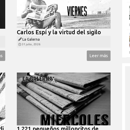
Carlos Espí y la virtud del sigilo
La Galerna
31 julio, 2026
ás
Leer más
di
1.221 pequeños milloncitos de