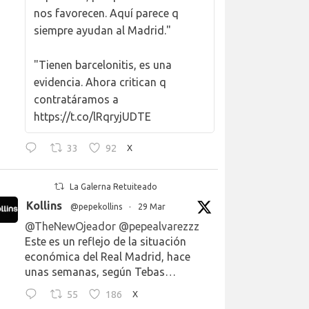
nos favorecen. Aquí parece q
siempre ayudan al Madrid."
"Tienen barcelonitis, es una
evidencia. Ahora critican q
contratáramos a
https://t.co/lRqryjUDTE
33
92
X
La Galerna Retuiteado
Kollins
@pepekollins
·
29 Mar
@TheNewOjeador
@pepealvarezzz
Este es un reflejo de la situación
económica del Real Madrid, hace
unas semanas, según Tebas…
55
186
X