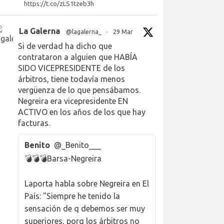
https://t.co/zLS1tzeb3h
La Galerna
@lagalerna_
·
29 Mar
Si de verdad ha dicho que
contrataron a alguien que HABÍA
SIDO VICEPRESIDENTE de los
árbitros, tiene todavía menos
vergüenza de lo que pensábamos.
Negreira era vicepresidente EN
ACTIVO en los años de los que hay
facturas.
Benito
@_Benito___
💣💣💣Barsa-Negreira
Laporta habla sobre Negreira en El
País: "Siempre he tenido la
sensación de q debemos ser muy
superiores, porq los árbitros no