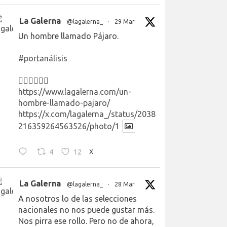
La Galerna
@lagalerna_
·
29 Mar
Un hombre llamado Pájaro.
#portanálisis
👉🏻👉🏻👉🏻
https://www.lagalerna.com/un-
hombre-llamado-pajaro/
https://x.com/lagalerna_/status/2038
216359264563526/photo/1
4
12
X
La Galerna
@lagalerna_
·
28 Mar
A nosotros lo de las selecciones
nacionales no nos puede gustar más.
Nos pirra ese rollo. Pero no de ahora,