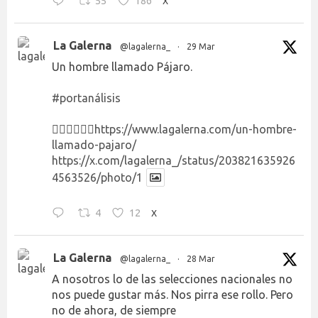
55
186
X
La Galerna
@lagalerna_
·
29 Mar
Un hombre llamado Pájaro.
#portanálisis
👉🏻👉🏻👉🏻
https://www.lagalerna.com/un-hombre-
llamado-pajaro/
https://x.com/lagalerna_/status/203821635926
4563526/photo/1
4
12
X
La Galerna
@lagalerna_
·
28 Mar
A nosotros lo de las selecciones nacionales no
nos puede gustar más. Nos pirra ese rollo. Pero
no de ahora, de siempre