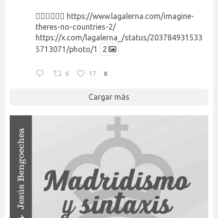
👉🏻👉🏻👉🏻
https://www.lagalerna.com/imagine-
theres-no-countries-2/
https://x.com/lagalerna_/status/203784931533
5713071/photo/1
2
6
17
X
Cargar más