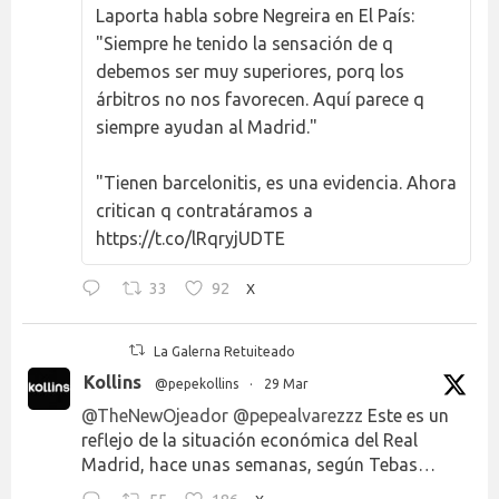
Laporta habla sobre Negreira en El País:
"Siempre he tenido la sensación de q
debemos ser muy superiores, porq los
árbitros no nos favorecen. Aquí parece q
siempre ayudan al Madrid."
"Tienen barcelonitis, es una evidencia. Ahora
critican q contratáramos a
https://t.co/lRqryjUDTE
33
92
X
La Galerna Retuiteado
Kollins
@pepekollins
·
29 Mar
@TheNewOjeador
@pepealvarezzz
Este es un
reflejo de la situación económica del Real
Madrid, hace unas semanas, según Tebas…