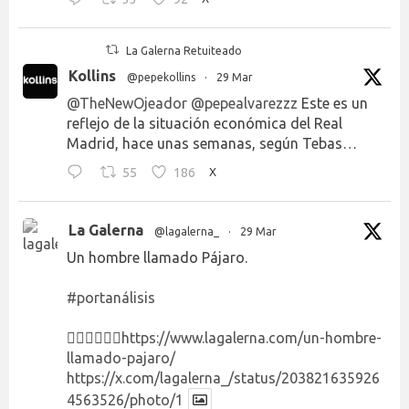
La Galerna Retuiteado
Kollins
@pepekollins
·
29 Mar
@TheNewOjeador
@pepealvarezzz
Este es un
reflejo de la situación económica del Real
Madrid, hace unas semanas, según Tebas…
55
186
X
La Galerna
@lagalerna_
·
29 Mar
Un hombre llamado Pájaro.
#portanálisis
👉🏻👉🏻👉🏻
https://www.lagalerna.com/un-hombre-
llamado-pajaro/
https://x.com/lagalerna_/status/203821635926
4563526/photo/1