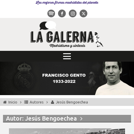
Las mejores firmas madridistas del planeta
Inicio
Autores
Jesús Bengoechea
Autor:
Jesús Bengoechea