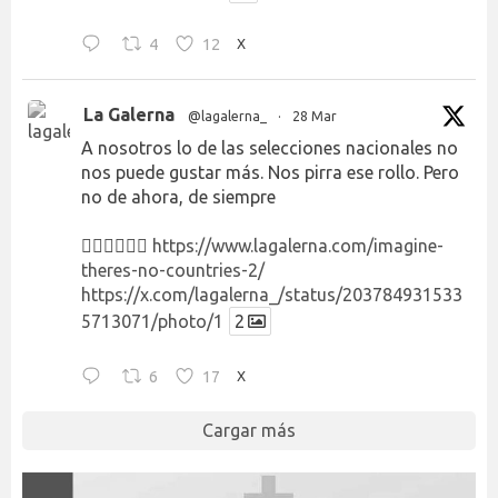
4
12
X
La Galerna
@lagalerna_
·
28 Mar
A nosotros lo de las selecciones nacionales no
nos puede gustar más. Nos pirra ese rollo. Pero
no de ahora, de siempre
👉🏻👉🏻👉🏻
https://www.lagalerna.com/imagine-
theres-no-countries-2/
https://x.com/lagalerna_/status/203784931533
5713071/photo/1
2
6
17
X
Cargar más