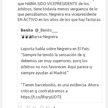
que HABÍA SIDO VICEPRESIDENTE de los
árbitros, tiene todavía menos vergüenza de lo
que pensábamos. Negreira era vicepresidente
EN ACTIVO en los años de los que hay facturas.
Benito
@_Benito___
💣💣💣Barsa-Negreira
Laporta habla sobre Negreira en El País:
"Siempre he tenido la sensación de q
debemos ser muy superiores, porq los
árbitros no nos favorecen. Aquí parece q
siempre ayudan al Madrid."
"Tienen barcelonitis, es una evidencia. Ahora
critican q contratáramos a
https://t.co/lRqryjUDTE
33
92
X