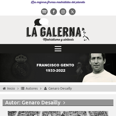
Las mejores firmas madridistas del planeta
Inicio
Autores
Genaro Desailly
Autor:
Genaro Desailly