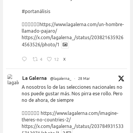
#portanálisis
👉🏻👉🏻👉🏻
https://www.lagalerna.com/un-hombre-
llamado-pajaro/
https://x.com/lagalerna_/status/203821635926
4563526/photo/1
4
12
X
La Galerna
@lagalerna_
·
28 Mar
A nosotros lo de las selecciones nacionales no
nos puede gustar más. Nos pirra ese rollo. Pero
no de ahora, de siempre
👉🏻👉🏻👉🏻
https://www.lagalerna.com/imagine-
theres-no-countries-2/
https://x.com/lagalerna_/status/203784931533