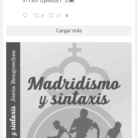
5713071/photo/1
2
6
17
X
Cargar más