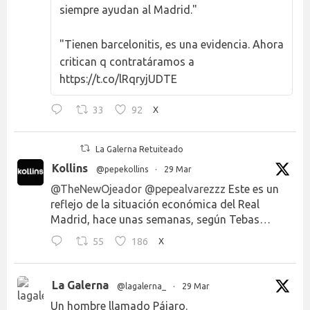
siempre ayudan al Madrid."
"Tienen barcelonitis, es una evidencia. Ahora
critican q contratáramos a
https://t.co/lRqryjUDTE
33
92
X
La Galerna Retuiteado
Kollins
@pepekollins
·
29 Mar
@TheNewOjeador
@pepealvarezzz
Este es un
reflejo de la situación económica del Real
Madrid, hace unas semanas, según Tebas…
55
186
X
La Galerna
@lagalerna_
·
29 Mar
Un hombre llamado Pájaro.