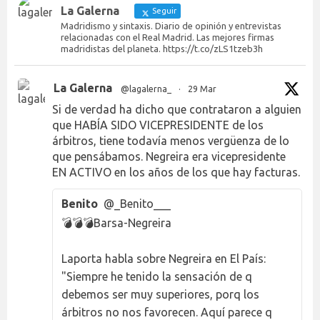
La Galerna
Seguir
Madridismo y sintaxis. Diario de opinión y entrevistas
relacionadas con el Real Madrid. Las mejores firmas
madridistas del planeta. https://t.co/zLS1tzeb3h
La Galerna
@lagalerna_
·
29 Mar
Si de verdad ha dicho que contrataron a alguien
que HABÍA SIDO VICEPRESIDENTE de los
árbitros, tiene todavía menos vergüenza de lo
que pensábamos. Negreira era vicepresidente
EN ACTIVO en los años de los que hay facturas.
Benito
@_Benito___
💣💣💣Barsa-Negreira
Laporta habla sobre Negreira en El País:
"Siempre he tenido la sensación de q
debemos ser muy superiores, porq los
árbitros no nos favorecen. Aquí parece q