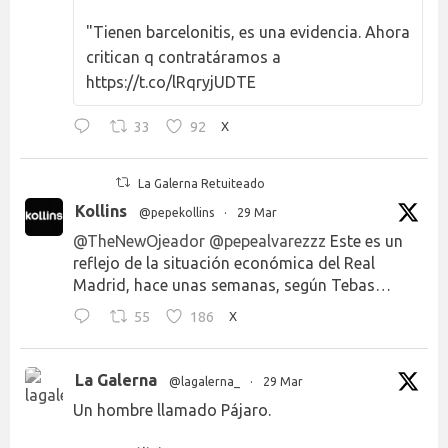
"Tienen barcelonitis, es una evidencia. Ahora
critican q contratáramos a
https://t.co/lRqryjUDTE
33
92
X
La Galerna Retuiteado
Kollins
@pepekollins
·
29 Mar
@TheNewOjeador
@pepealvarezzz
Este es un
reflejo de la situación económica del Real
Madrid, hace unas semanas, según Tebas…
55
186
X
La Galerna
@lagalerna_
·
29 Mar
Un hombre llamado Pájaro.