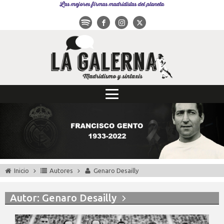
Las mejores firmas madridistas del planeta
Inicio
Autores
Genaro Desailly
Autor:
Genaro Desailly