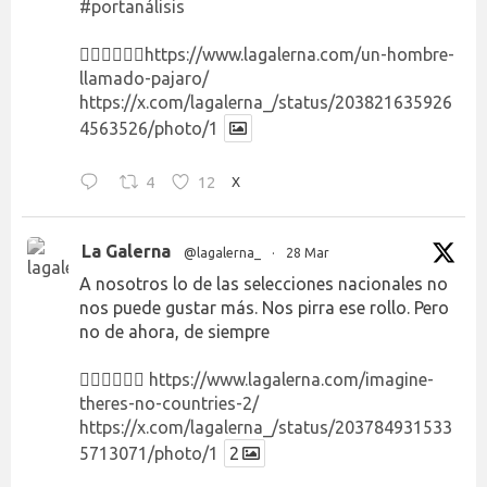
#portanálisis
👉🏻👉🏻👉🏻
https://www.lagalerna.com/un-hombre-
llamado-pajaro/
https://x.com/lagalerna_/status/203821635926
4563526/photo/1
4
12
X
La Galerna
@lagalerna_
·
28 Mar
A nosotros lo de las selecciones nacionales no
nos puede gustar más. Nos pirra ese rollo. Pero
no de ahora, de siempre
👉🏻👉🏻👉🏻
https://www.lagalerna.com/imagine-
theres-no-countries-2/
https://x.com/lagalerna_/status/203784931533
5713071/photo/1
2