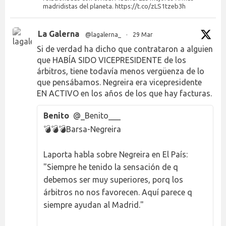
madridistas del planeta. https://t.co/zLS1tzeb3h
La Galerna
@lagalerna_
·
29 Mar
Si de verdad ha dicho que contrataron a alguien
que HABÍA SIDO VICEPRESIDENTE de los
árbitros, tiene todavía menos vergüenza de lo
que pensábamos. Negreira era vicepresidente
EN ACTIVO en los años de los que hay facturas.
Benito
@_Benito___
💣💣💣Barsa-Negreira
Laporta habla sobre Negreira en El País:
"Siempre he tenido la sensación de q
debemos ser muy superiores, porq los
árbitros no nos favorecen. Aquí parece q
siempre ayudan al Madrid."