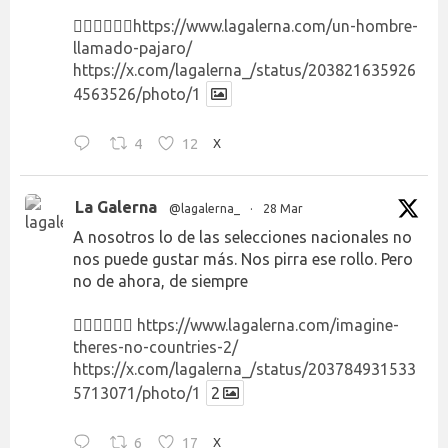
👉🏻👉🏻👉🏻
https://www.lagalerna.com/un-hombre-
llamado-pajaro/
https://x.com/lagalerna_/status/203821635926
4563526/photo/1
4
12
X
La Galerna
@lagalerna_
·
28 Mar
A nosotros lo de las selecciones nacionales no
nos puede gustar más. Nos pirra ese rollo. Pero
no de ahora, de siempre
👉🏻👉🏻👉🏻
https://www.lagalerna.com/imagine-
theres-no-countries-2/
https://x.com/lagalerna_/status/203784931533
5713071/photo/1
2
6
17
X