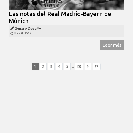
Las notas del Real Madrid-Bayern de
Múnich
Genaro Desailly
8 abril, 2026
Leer más
...
1
2
3
4
5
20