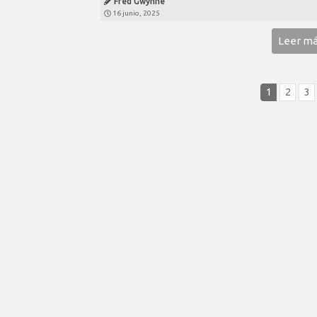
Fred Gwynne
16 junio, 2025
Leer m
1
2
3