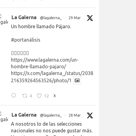
La Galerna
@lagalerna_
·
29 Mar
Un hombre llamado Pájaro.
#portanálisis
👉🏻👉🏻👉🏻
https://www.lagalerna.com/un-
hombre-llamado-pajaro/
https://x.com/lagalerna_/status/2038
216359264563526/photo/1
4
12
X
La Galerna
@lagalerna_
·
28 Mar
A nosotros lo de las selecciones
nacionales no nos puede gustar más.