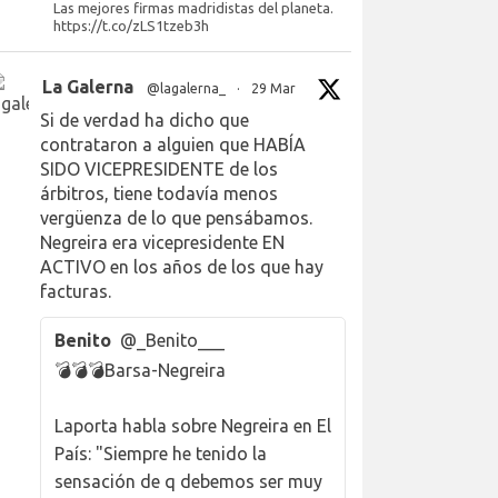
Las mejores firmas madridistas del planeta.
https://t.co/zLS1tzeb3h
La Galerna
@lagalerna_
·
29 Mar
Si de verdad ha dicho que
contrataron a alguien que HABÍA
SIDO VICEPRESIDENTE de los
árbitros, tiene todavía menos
vergüenza de lo que pensábamos.
Negreira era vicepresidente EN
ACTIVO en los años de los que hay
facturas.
Benito
@_Benito___
💣💣💣Barsa-Negreira
Laporta habla sobre Negreira en El
País: "Siempre he tenido la
sensación de q debemos ser muy