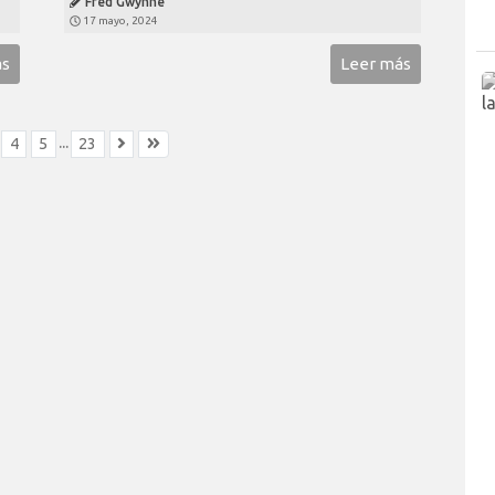
Fred Gwynne
17 mayo, 2024
ás
Leer más
...
4
5
23