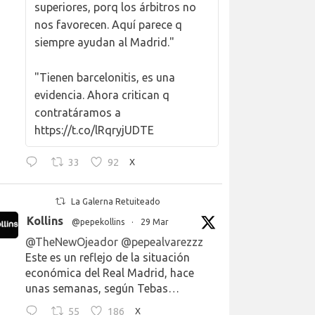
superiores, porq los árbitros no
nos favorecen. Aquí parece q
siempre ayudan al Madrid."
"Tienen barcelonitis, es una
evidencia. Ahora critican q
contratáramos a
https://t.co/lRqryjUDTE
33
92
X
La Galerna Retuiteado
Kollins
@pepekollins
·
29 Mar
@TheNewOjeador
@pepealvarezzz
Este es un reflejo de la situación
económica del Real Madrid, hace
unas semanas, según Tebas…
55
186
X