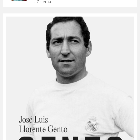
La Galerna