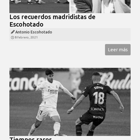
Los recuerdos madridistas de
Escohotado
Antonio Escohotado
8 febrero, 2021
Leer más
Tiempos raros