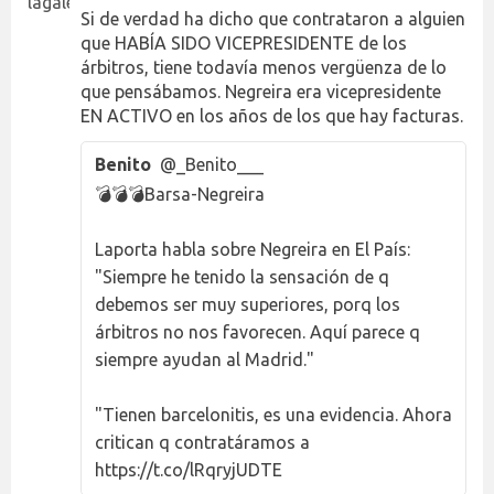
Si de verdad ha dicho que contrataron a alguien
que HABÍA SIDO VICEPRESIDENTE de los
árbitros, tiene todavía menos vergüenza de lo
que pensábamos. Negreira era vicepresidente
EN ACTIVO en los años de los que hay facturas.
Benito
@_Benito___
💣💣💣Barsa-Negreira
Laporta habla sobre Negreira en El País:
"Siempre he tenido la sensación de q
debemos ser muy superiores, porq los
árbitros no nos favorecen. Aquí parece q
siempre ayudan al Madrid."
"Tienen barcelonitis, es una evidencia. Ahora
critican q contratáramos a
https://t.co/lRqryjUDTE