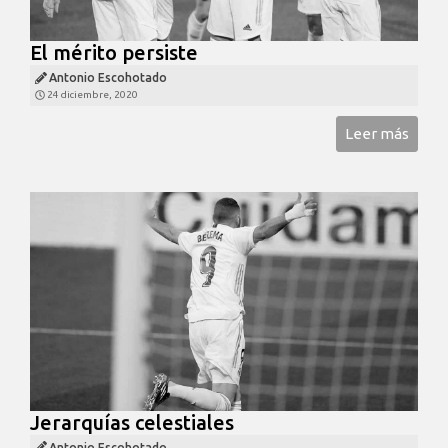
El mérito persiste
Antonio Escohotado
24 diciembre, 2020
Leer más
Jerarquías celestiales
Antonio Escohotado