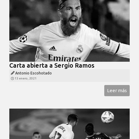
Carta abierta a Sergio Ramos
Antonio Escohotado
13 enero, 2021
Leer más