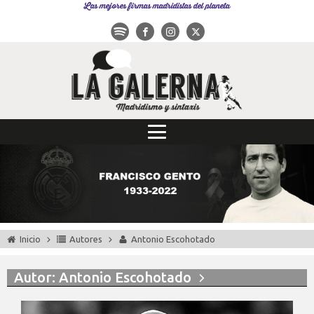
Las mejores firmas madridistas del planeta
Inicio
Autores
Antonio Escohotado
Autor:
Antonio Escohotado